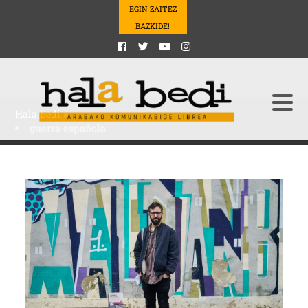
EGIN ZAITEZ
BAZKIDE!
Hala Bedi
>
guerra española