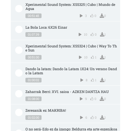
Xperimental Sound System: XSS325 | Cubo | Mundo de 
Agua
00:51:45
3
0
0
La Bola Loca: 6X26 Einar
01:07:39
10
0
1
Xperimental Sound System: XSS324 | Cubo | Way To Th
e Sun
00:51:00
10
1
1
Dando la latam: Dando la Latam 1X24: Un verano Dand
o la Latam
01:00:02
8
1
1
Zaharrak Berri: XVI. saioa - AZKEN DANTZA HAU
01:08:00
9
0
0
Zeresanik ez: MAKRIBA!
01:02:00
6
0
1
O no será-Edo ez da izango: Beldurra eta arte eszenikoa