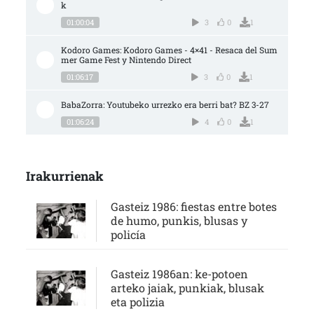
k
01:00:04
3
0
1
Kodoro Games: Kodoro Games - 4×41 - Resaca del Sum
mer Game Fest y Nintendo Direct
01:06:17
3
0
1
BabaZorra: Youtubeko urrezko era berri bat? BZ 3-27
01:06:24
4
0
1
Irakurrienak
Gasteiz 1986: fiestas entre botes
de humo, punkis, blusas y
policía
Gasteiz 1986an: ke-potoen
arteko jaiak, punkiak, blusak
eta polizia