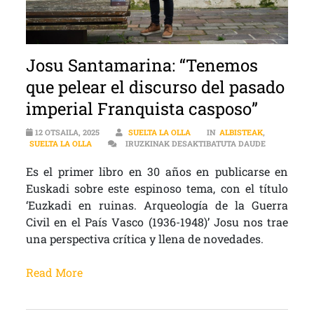
Josu Santamarina: “Tenemos
que pelear el discurso del pasado
imperial Franquista casposo”
12 OTSAILA, 2025
SUELTA LA OLLA
IN
ALBISTEAK
,
JOSU SANTA
SUELTA LA OLLA
IRUZKINAK DESAKTIBATUTA DAUDE
Es el primer libro en 30 años en publicarse en
Euskadi sobre este espinoso tema, con el título
‘Euzkadi en ruinas. Arqueología de la Guerra
Civil en el País Vasco (1936-1948)’ Josu nos trae
una perspectiva crítica y llena de novedades.
Read More