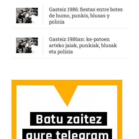
Gasteiz 1986: fiestas entre botes
de humo, punkis, blusas y
policía
Gasteiz 1986an: ke-potoen
arteko jaiak, punkiak, blusak
eta polizia