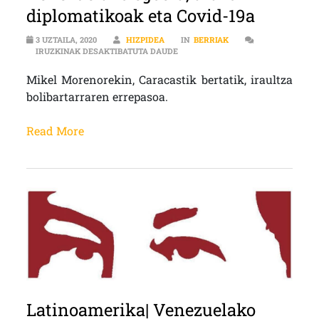
diplomatikoak eta Covid-19a
3 UZTAILA, 2020
HIZPIDEA
IN
BERRIAK
VENEZUELAKO EGOERA, ARAZO DIP
IRUZKINAK DESAKTIBATUTA DAUDE
Mikel Morenorekin, Caracastik bertatik, iraultza
bolibartarraren errepasoa.
Read More
Latinoamerika| Venezuelako