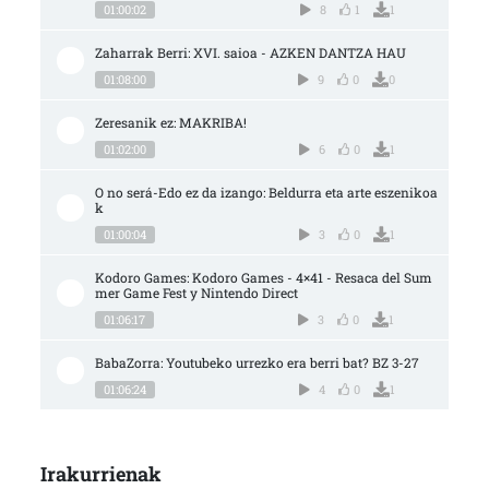
01:00:02
8
1
1
Zaharrak Berri: XVI. saioa - AZKEN DANTZA HAU
01:08:00
9
0
0
Zeresanik ez: MAKRIBA!
01:02:00
6
0
1
O no será-Edo ez da izango: Beldurra eta arte eszenikoa
k
01:00:04
3
0
1
Kodoro Games: Kodoro Games - 4×41 - Resaca del Sum
mer Game Fest y Nintendo Direct
01:06:17
3
0
1
BabaZorra: Youtubeko urrezko era berri bat? BZ 3-27
01:06:24
4
0
1
Irakurrienak