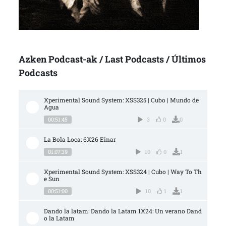
Azken Podcast-ak / Last Podcasts / Últimos
Podcasts
Xperimental Sound System: XSS325 | Cubo | Mundo de 
Agua
00:51:45
3
0
0
La Bola Loca: 6X26 Einar
01:07:39
10
0
1
Xperimental Sound System: XSS324 | Cubo | Way To Th
e Sun
00:51:00
10
1
1
Dando la latam: Dando la Latam 1X24: Un verano Dand
o la Latam