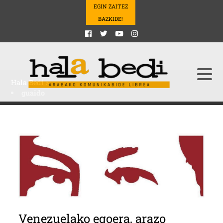
EGIN ZAITEZ
BAZKIDE!
Hala Bedi
>
guaido
Venezuelako egoera, arazo