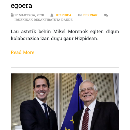
egoera
17 MARTXOA, 2020
HIZPIDEA
IN
BERRIAK
LATINOAMERIKA| VENEZUELAKO E
IRUZKINAK DESAKTIBATUTA DAUDE
Lau astetik behin Mikel Morenok egiten digun
kolaborazioa izan dugu gaur Hizpidean.
Read More