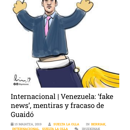
Internacional | Venezuela: ‘fake
news’, mentiras y fracaso de
Guaidó
15 MAIATZA, 2019
SUELTA LA OLLA
IN
BERRIAK
,
INTERNACIONAL
,
SUELTA LA OLLA
IRUZKINAK