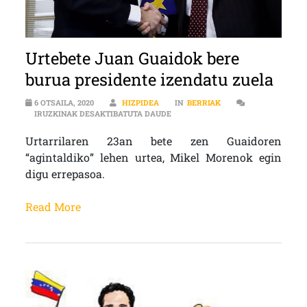
Urtebete Juan Guaidok bere
burua presidente izendatu zuela
6 OTSAILA, 2020
HIZPIDEA
IN
BERRIAK
URTEBETE JUAN GUAIDOK BERE BU
IRUZKINAK DESAKTIBATUTA DAUDE
Urtarrilaren 23an bete zen Guaidoren
“agintaldiko” lehen urtea, Mikel Morenok egin
digu errepasoa.
Read More