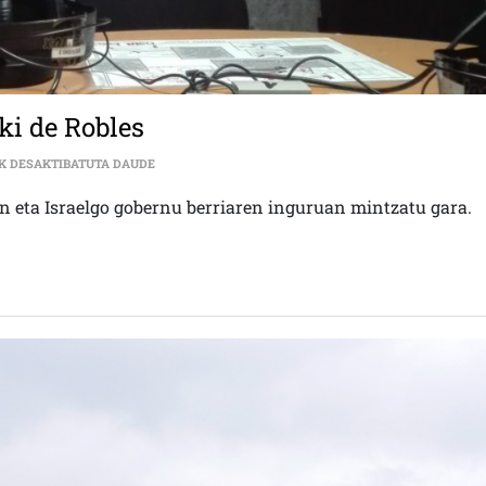
ki de Robles
KOLABORAZIO INTERNAZIONALISTA| IGARKI DE ROBL
K DESAKTIBATUTA DAUDE
en eta Israelgo gobernu berriaren inguruan mintzatu gara.