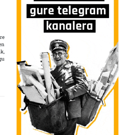
 A ETA B AGERTOKIAK; ETA ENPRESA HANDIEN NAZIONALIZAZIOA SARRERAN
re
en
k,
gu