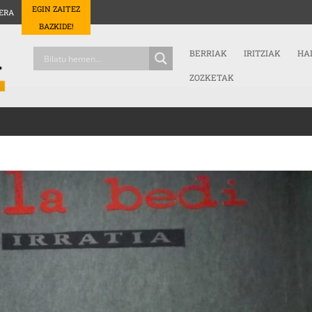
EGIN ZAITEZ
ERA
BAZKIDE!
BERRIAK
IRITZIAK
HA
ZOZKETAK