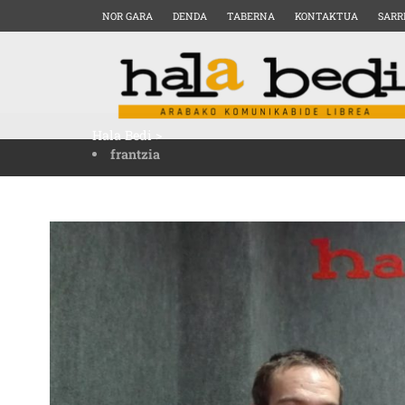
NOR GARA
DENDA
TABERNA
KONTAKTUA
SARR
Hala Bedi
>
frantzia