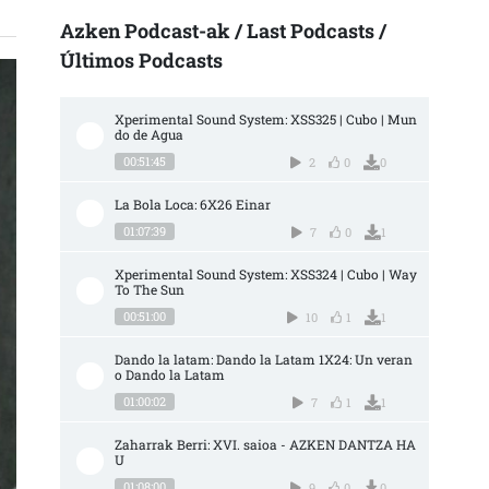
Azken Podcast-ak / Last Podcasts /
Últimos Podcasts
Xperimental Sound System: XSS325 | Cubo | Mun
do de Agua
00:51:45
2
0
0
La Bola Loca: 6X26 Einar
01:07:39
7
0
1
Xperimental Sound System: XSS324 | Cubo | Way 
To The Sun
00:51:00
10
1
1
Dando la latam: Dando la Latam 1X24: Un veran
o Dando la Latam
01:00:02
7
1
1
Zaharrak Berri: XVI. saioa - AZKEN DANTZA HA
U
01:08:00
9
0
0