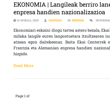
EKONOMIA | Langileak berriro laner
enpresa handien nazionalizazioa
15 APIRILA, 2020
HIZPIDEA
IN
BERRIAK
IRUZKINA
Ekonomiari eskaini diogu tartea astero bezala, Ekai
milaka langile euren lanpostuetara itzultzearen in
atzean egon daitekeenaz. Baita Ekai Centerrek e
Frantzia eta Alemanian enpresa handien nazional
hizpide.
Read More
Page 1 of