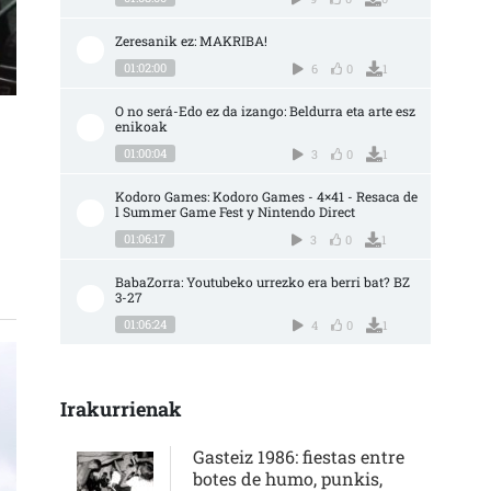
Zeresanik ez: MAKRIBA!
01:02:00
6
0
1
O no será-Edo ez da izango: Beldurra eta arte esz
enikoak
01:00:04
3
0
1
ES SARRERAN
Kodoro Games: Kodoro Games - 4×41 - Resaca de
l Summer Game Fest y Nintendo Direct
01:06:17
3
0
1
BabaZorra: Youtubeko urrezko era berri bat? BZ 
3-27
01:06:24
4
0
1
Irakurrienak
Gasteiz 1986: fiestas entre
botes de humo, punkis,