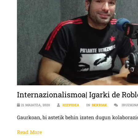
Internazionalismoa| Igarki de Robl
21 MAIATZA, 2020
HIZPIDEA
IN
BERRIAK
IRUZKIN
Gaurkoan, bi astetik behin izaten dugun kolaborazi
Read More