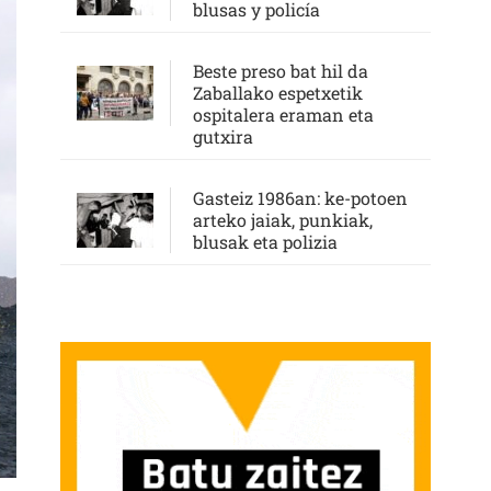
blusas y policía
Beste preso bat hil da
Zaballako espetxetik
ospitalera eraman eta
gutxira
Gasteiz 1986an: ke-potoen
arteko jaiak, punkiak,
blusak eta polizia