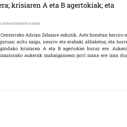
a; krisiaren A eta B agertokiak; eta
EKONOMIA | LANGILEAK BERRIRO LANERA; KRISIAREN
K DESAKTIBATUTA DAUDE
 Centerreko Adrian Zelaiare eskutik. Aste honetan berriro e
guruan aritu zaigu, neurro eta erabaki aldaketaz, eta horr
gindako krisiaren A eta B agertokiei buruz ere. Azkeni
izaziorako aukerak mahaigainean jarri izana ere izan du