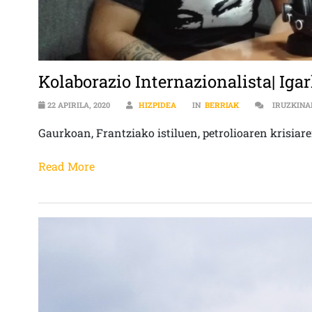
Kolaborazio Internazionalista| Igar
22 APIRILA, 2020
HIZPIDEA
IN
BERRIAK
IRUZKINA
Gaurkoan, Frantziako istiluen, petrolioaren krisiar
Read More