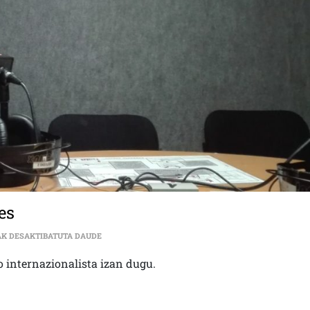
es
INTERNAZIONALISMOA| IGARKI DE ROBLES SARRERA
AK DESAKTIBATUTA DAUDE
o internazionalista izan dugu.