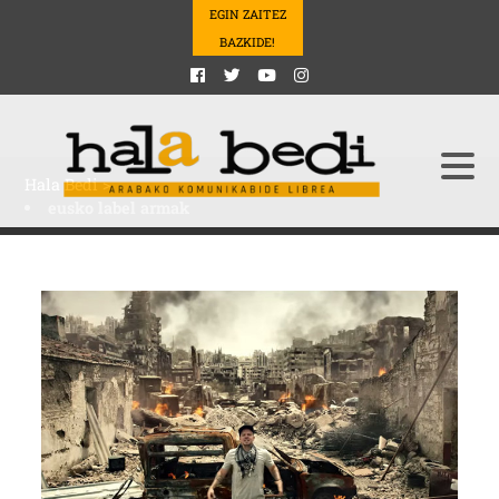
EGIN ZAITEZ
BAZKIDE!
Hala Bedi
>
eusko label armak