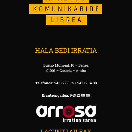
HALA BEDI IRRATIA
Bueno Monreal, 16 – Behea
01001 – Gasteiz – Araba
Telefonoa:
945 12 88 55 / 945 12 14 88
Erantzungailua:
945 12 09 89
LAGUNTZAILEAK