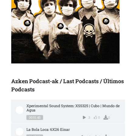
Azken Podcast-ak / Last Podcasts / Últimos
Podcasts
Xperimental Sound System: XSS325 | Cubo | Mundo de 
Agua
00:51:45
3
0
0
La Bola Loca: 6X26 Einar