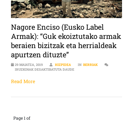
Nagore Enciso (Eusko Label
Armak): “Guk ekoiztutako armak
beraien bizitzak eta herrialdeak
apurtzen dituzte”
29 MAIATZA, 2019
HIZPIDEA
IN
BERRIAK
NAGORE ENCISO (EUSKO LABEL AR
IRUZKINAK DESAKTIBATUTA DAUDE
Read More
Page 1 of