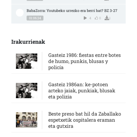
BabaZorra: Youtubeko urrezko era berri bat? BZ 3-27
01:06:24
4
0
1
Irakurrienak
Gasteiz 1986: fiestas entre botes
de humo, punkis, blusas y
policía
Gasteiz 1986an: ke-potoen
arteko jaiak, punkiak, blusak
eta polizia
Beste preso bat hil da Zaballako
espetxetik ospitalera eraman
eta gutxira