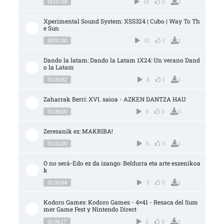
01:07:39
10
0
1
Xperimental Sound System: XSS324 | Cubo | Way To Th
e Sun
00:51:00
10
1
1
Dando la latam: Dando la Latam 1X24: Un verano Dand
o la Latam
01:00:02
8
1
1
Zaharrak Berri: XVI. saioa - AZKEN DANTZA HAU
01:08:00
9
0
0
Zeresanik ez: MAKRIBA!
01:02:00
6
0
1
O no será-Edo ez da izango: Beldurra eta arte eszenikoa
k
01:00:04
3
0
1
Kodoro Games: Kodoro Games - 4×41 - Resaca del Sum
mer Game Fest y Nintendo Direct
01:06:17
3
0
1