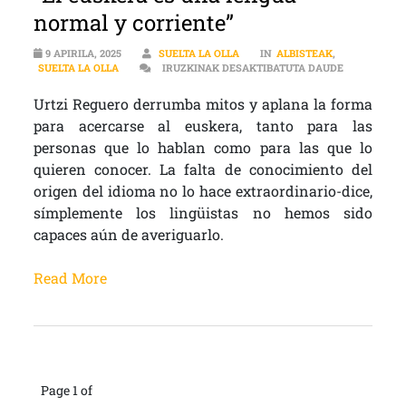
normal y corriente”
9 APIRILA, 2025
SUELTA LA OLLA
IN
ALBISTEAK
,
“EL EUSKER
SUELTA LA OLLA
IRUZKINAK DESAKTIBATUTA DAUDE
Urtzi Reguero derrumba mitos y aplana la forma
para acercarse al euskera, tanto para las
personas que lo hablan como para las que lo
quieren conocer. La falta de conocimiento del
origen del idioma no lo hace extraordinario-dice,
símplemente los lingüistas no hemos sido
capaces aún de averiguarlo.
Read More
Page 1 of