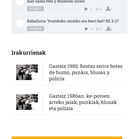
mer Game Fest y Nintendo Direct
01:06:17
3
0
1
BabaZorra: Youtubeko urrezko era berri bat? BZ 3-27
01:06:24
4
0
1
Irakurrienak
Gasteiz 1986: fiestas entre botes
de humo, punkis, blusas y
policía
Gasteiz 1986an: ke-potoen
arteko jaiak, punkiak, blusak
eta polizia