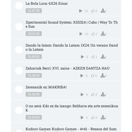
La Bola Loca: 6X26 Einar
01:07:39
10
0
1
Xperimental Sound System: XSS324 | Cubo | Way To Th
e Sun
00:51:00
10
1
1
Dando la latam: Dando la Latam 1X24: Un verano Dand
o la Latam
01:00:02
8
1
1
Zaharrak Berri: XVI. saioa - AZKEN DANTZA HAU
01:08:00
9
0
0
Zeresanik ez: MAKRIBA!
01:02:00
6
0
1
O no será-Edo ez da izango: Beldurra eta arte eszenikoa
k
01:00:04
3
0
1
Kodoro Games: Kodoro Games - 4×41 - Resaca del Sum