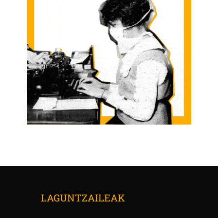
LAGUNTZAILEAK