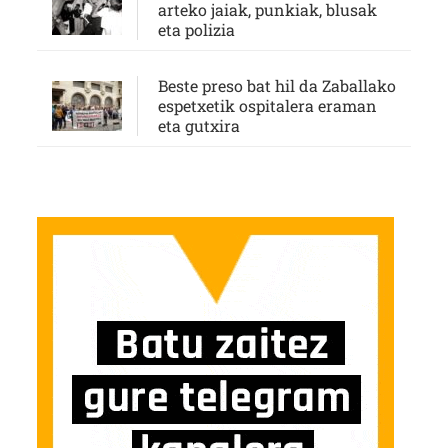
arteko jaiak, punkiak, blusak
eta polizia
Beste preso bat hil da Zaballako
espetxetik ospitalera eraman
eta gutxira