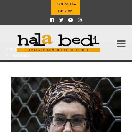
EGIN ZAITEZ
BAZKIDE!
Hala Bedi
>
estatuak