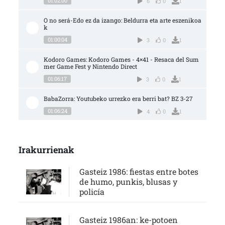
01:02:00
6
0
1
O no será-Edo ez da izango: Beldurra eta arte eszenikoa
k
01:00:04
3
0
1
Kodoro Games: Kodoro Games - 4×41 - Resaca del Sum
mer Game Fest y Nintendo Direct
01:06:17
3
0
1
BabaZorra: Youtubeko urrezko era berri bat? BZ 3-27
01:06:24
4
0
1
Irakurrienak
Gasteiz 1986: fiestas entre botes
de humo, punkis, blusas y
policía
Gasteiz 1986an: ke-potoen