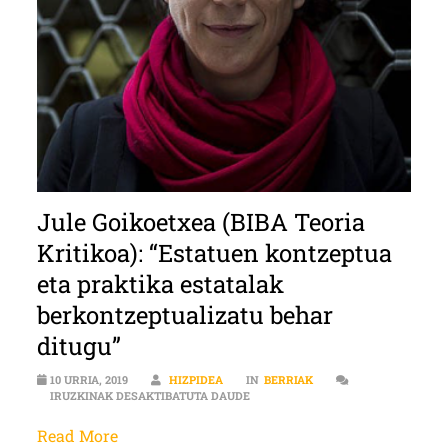
Jule Goikoetxea (BIBA Teoria
Kritikoa): “Estatuen kontzeptua
eta praktika estatalak
berkontzeptualizatu behar
ditugu”
10 URRIA, 2019
HIZPIDEA
IN
BERRIAK
JULE GOIKOETXEA (BIBA TEORIA K
IRUZKINAK DESAKTIBATUTA DAUDE
Read More