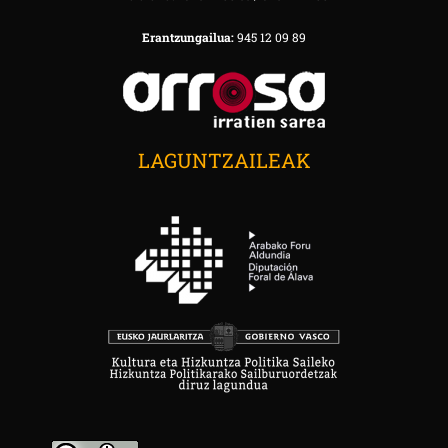
Erantzungailua:
945 12 09 89
LAGUNTZAILEAK