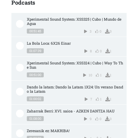
Podcasts
Xperimental Sound System: XSS325 | Cubo | Mundo de 
Agua
00:51:45
3
0
0
La Bola Loca: 6X26 Einar
01:07:39
8
0
1
Xperimental Sound System: XSS324 | Cubo | Way To Th
e Sun
00:51:00
10
1
1
Dando la latam: Dando la Latam 1X24: Un verano Dand
o la Latam
01:00:02
7
1
1
Zaharrak Berri: XVI. saioa - AZKEN DANTZA HAU
01:08:00
9
0
0
Zeresanik ez: MAKRIBA!