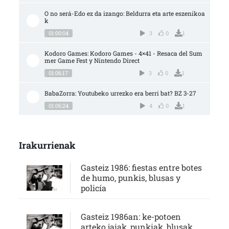
O no será-Edo ez da izango: Beldurra eta arte eszenikoa
k
01:00:04
3
0
1
Kodoro Games: Kodoro Games - 4×41 - Resaca del Sum
mer Game Fest y Nintendo Direct
01:06:17
3
0
1
BabaZorra: Youtubeko urrezko era berri bat? BZ 3-27
01:06:24
4
0
1
Irakurrienak
Gasteiz 1986: fiestas entre botes
de humo, punkis, blusas y
policía
Gasteiz 1986an: ke-potoen
arteko jaiak, punkiak, blusak