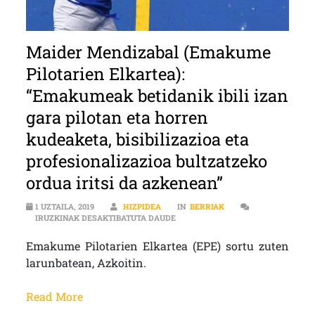
Maider Mendizabal (Emakume
Pilotarien Elkartea):
“Emakumeak betidanik ibili izan
gara pilotan eta horren
kudeaketa, bisibilizazioa eta
profesionalizazioa bultzatzeko
ordua iritsi da azkenean”
1 UZTAILA, 2019
HIZPIDEA
IN
BERRIAK
MAIDER MENDIZABAL (EMAKUME PIL
IRUZKINAK DESAKTIBATUTA DAUDE
Emakume Pilotarien Elkartea (EPE) sortu zuten
larunbatean, Azkoitin.
Read More