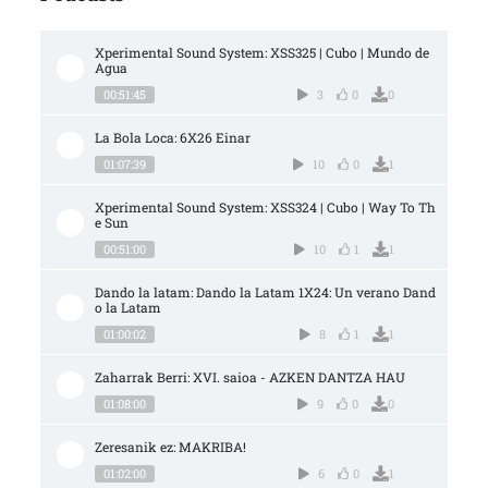
Xperimental Sound System: XSS325 | Cubo | Mundo de 
Agua
00:51:45
3
0
0
La Bola Loca: 6X26 Einar
01:07:39
10
0
1
Xperimental Sound System: XSS324 | Cubo | Way To Th
e Sun
00:51:00
10
1
1
Dando la latam: Dando la Latam 1X24: Un verano Dand
o la Latam
01:00:02
8
1
1
Zaharrak Berri: XVI. saioa - AZKEN DANTZA HAU
01:08:00
9
0
0
Zeresanik ez: MAKRIBA!
01:02:00
6
0
1