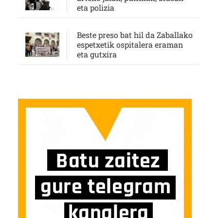
eta polizia
Beste preso bat hil da Zaballako
espetxetik ospitalera eraman
eta gutxira