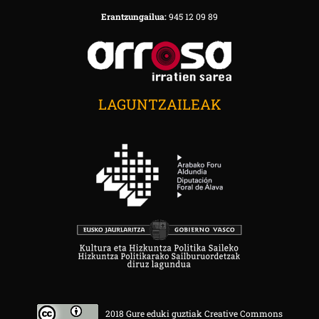
Erantzungailua:
945 12 09 89
LAGUNTZAILEAK
2018 Gure eduki guztiak Creative Commons