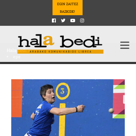
EGIN ZAITEZ
BAZKIDE!
Hala Bedi
>
epe