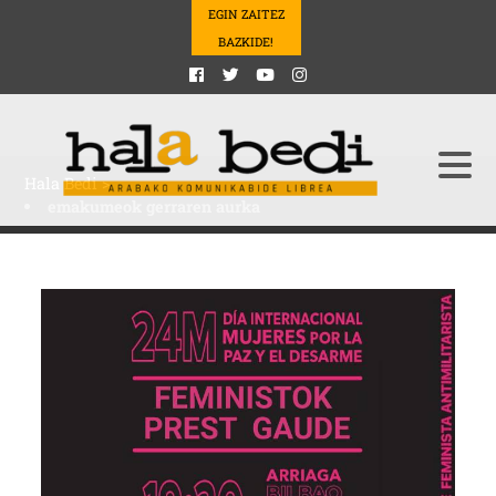
EGIN ZAITEZ
BAZKIDE!
Hala Bedi
>
emakumeok gerraren aurka