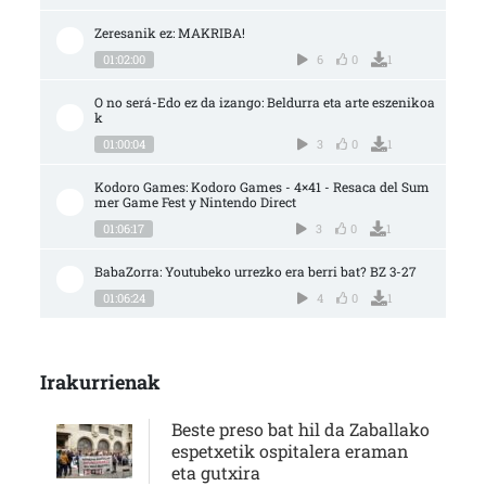
Zeresanik ez: MAKRIBA!
01:02:00
6
0
1
O no será-Edo ez da izango: Beldurra eta arte eszenikoa
k
01:00:04
3
0
1
Kodoro Games: Kodoro Games - 4×41 - Resaca del Sum
mer Game Fest y Nintendo Direct
01:06:17
3
0
1
BabaZorra: Youtubeko urrezko era berri bat? BZ 3-27
01:06:24
4
0
1
Irakurrienak
Beste preso bat hil da Zaballako
espetxetik ospitalera eraman
eta gutxira