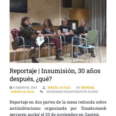
Reportaje | Insumisión, 30 años
después, ¿qué?
4 ABENDUA, 2019
SUELTA LA OLLA
IN
BERRIAK
,
REPORTAJE 
SUELTA LA OLLA
IRUZKINAK DESAKTIBATUTA DAUDE
Reportaje en dos partes de la mesa redonda sobre
antimilitarismo organizada por ‘Emakumeok
gerraren aurka’ el 20 de noviembre en Gasteiz.