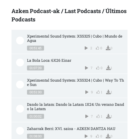
Azken Podcast-ak / Last Podcasts / Últimos
Podcasts
Xperimental Sound System: XSS325 | Cubo | Mundo de 
Agua
00:51:45
2
0
0
La Bola Loca: 6X26 Einar
01:07:39
7
0
1
Xperimental Sound System: XSS324 | Cubo | Way To Th
e Sun
00:51:00
9
1
1
Dando la latam: Dando la Latam 1X24: Un verano Dand
o la Latam
01:00:02
7
1
1
Zaharrak Berri: XVI. saioa - AZKEN DANTZA HAU
01:08:00
9
0
0