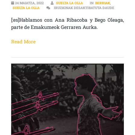
24 MAIATZA, 2022
SUELTA LA OLLA
IN
BERRIAK
,
[:ES]”TENE
SUELTA LA OLLA
IRUZKINAK DESAKTIBATUTA DAUDE
[:es]Hablamos con Ana Ribacoba y Bego Oleaga,
parte de Emakumeok Gerraren Aurka.
Read More