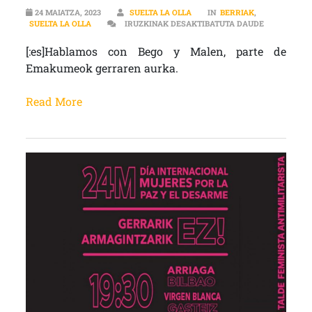
24 MAIATZA, 2023
SUELTA LA OLLA
IN
BERRIAK
,
[:ES]”SALI
SUELTA LA OLLA
IRUZKINAK DESAKTIBATUTA DAUDE
[:es]Hablamos con Bego y Malen, parte de
Emakumeok gerraren aurka.
Read More