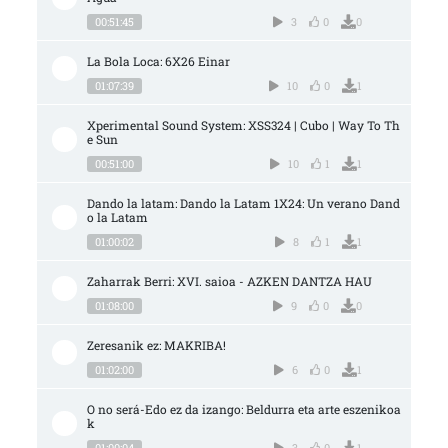
00:51:45
3
0
0
La Bola Loca: 6X26 Einar
01:07:39
10
0
1
Xperimental Sound System: XSS324 | Cubo | Way To Th
e Sun
00:51:00
10
1
1
Dando la latam: Dando la Latam 1X24: Un verano Dand
o la Latam
01:00:02
8
1
1
Zaharrak Berri: XVI. saioa - AZKEN DANTZA HAU
01:08:00
9
0
0
Zeresanik ez: MAKRIBA!
01:02:00
6
0
1
O no será-Edo ez da izango: Beldurra eta arte eszenikoa
k
01:00:04
3
0
1