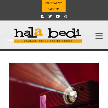
EGIN ZAITEZ
BAZKIDE!
Hala Bedi
>
eliburutegia