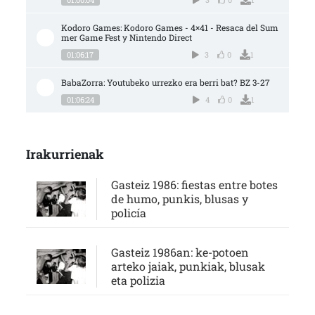
Kodoro Games: Kodoro Games - 4×41 - Resaca del Sum
mer Game Fest y Nintendo Direct
01:06:17
3
0
1
BabaZorra: Youtubeko urrezko era berri bat? BZ 3-27
01:06:24
4
0
1
Irakurrienak
Gasteiz 1986: fiestas entre botes
de humo, punkis, blusas y
policía
Gasteiz 1986an: ke-potoen
arteko jaiak, punkiak, blusak
eta polizia