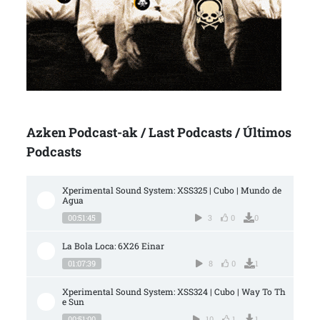
Azken Podcast-ak / Last Podcasts / Últimos
Podcasts
Xperimental Sound System: XSS325 | Cubo | Mundo de 
Agua
00:51:45
3
0
0
La Bola Loca: 6X26 Einar
01:07:39
8
0
1
Xperimental Sound System: XSS324 | Cubo | Way To Th
e Sun
00:51:00
10
1
1