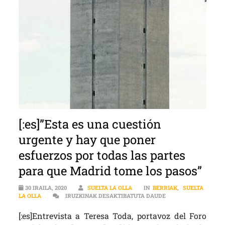
[:es]”Esta es una cuestión
urgente y hay que poner
esfuerzos por todas las partes
para que Madrid tome los pasos”
30 IRAILA, 2020
SUELTA LA OLLA
IN
BERRIAK
,
SUELTA
[:ES]”ESTA ES UNA 
LA OLLA
IRUZKINAK DESAKTIBATUTA DAUDE
[:es]Entrevista a Teresa Toda, portavoz del Foro