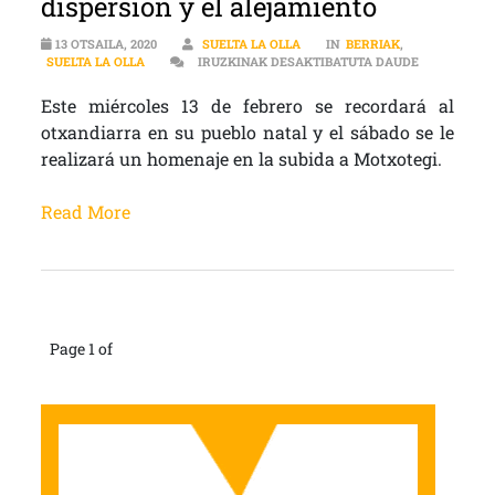
dispersión y el alejamiento
13 OTSAILA, 2020
SUELTA LA OLLA
IN
BERRIAK
,
SE CUMPLEN
SUELTA LA OLLA
IRUZKINAK DESAKTIBATUTA DAUDE
Este miércoles 13 de febrero se recordará al
otxandiarra en su pueblo natal y el sábado se le
realizará un homenaje en la subida a Motxotegi.
Read More
Page 1 of