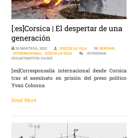
[:es]Corsica | El despertar de una
generación
28 MARTXOA, 2022
SUELTA LA OLLA
IN
BERRIAK
,
INTERNACIONAL
,
SUELTA LA OLLA
IRUZKINAK
[:ES]CORSICA | EL DESPERTAR DE UNA GENERACI
DESAKTIBATUTA DAUDE
[:es]Corresponsalía internacional desde Corsica
tras el asesinato en prisión del preso político
Yvan Colonna.
Read More