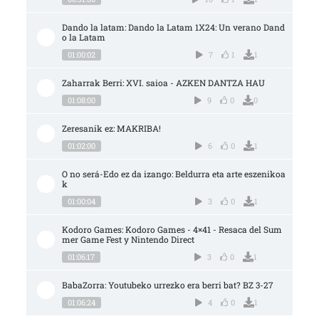
Dando la latam: Dando la Latam 1X24: Un verano Dand
o la Latam
01:00:02
7
1
1
Zaharrak Berri: XVI. saioa - AZKEN DANTZA HAU
01:08:00
9
0
0
Zeresanik ez: MAKRIBA!
01:02:00
6
0
1
O no será-Edo ez da izango: Beldurra eta arte eszenikoa
k
01:00:04
3
0
1
Kodoro Games: Kodoro Games - 4×41 - Resaca del Sum
mer Game Fest y Nintendo Direct
01:06:17
3
0
1
BabaZorra: Youtubeko urrezko era berri bat? BZ 3-27
01:06:24
4
0
1