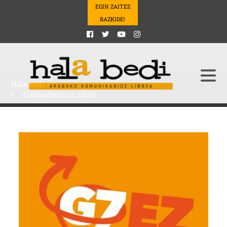
EGIN ZAITEZ
BAZKIDE!
Hala Bedi
>
desobedientzia zibila