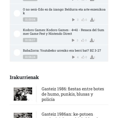
O no será-Edo ez da izango: Beldurra eta arte eszenikoa
k
01:00:04
3
0
1
Kodoro Games: Kodoro Games - 4×41 - Resaca del Sum
mer Game Fest y Nintendo Direct
01:06:17
3
0
1
BabaZorra: Youtubeko urrezko era berri bat? BZ 3-27
01:06:24
4
0
1
Irakurrienak
Gasteiz 1986: fiestas entre botes
de humo, punkis, blusas y
policía
Gasteiz 1986an: ke-potoen