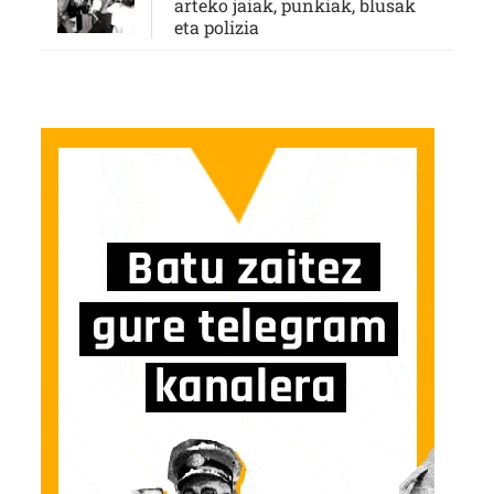
arteko jaiak, punkiak, blusak
eta polizia