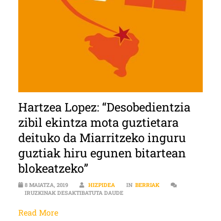
Hartzea Lopez: “Desobedientzia
zibil ekintza mota guztietara
deituko da Miarritzeko inguru
guztiak hiru egunen bitartean
blokeatzeko”
8 MAIATZA, 2019
HIZPIDEA
IN
BERRIAK
HARTZEA LOPEZ: “DESOBEDIENTZIA
IRUZKINAK DESAKTIBATUTA DAUDE
Read More