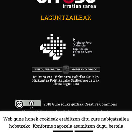
LAGUNTZAILEAK
2018 Gure eduki guztiak Creative Commons
Aitortu 4.0 Nazioartekoa Baimen baten mende daude.
Web gune honek cookieak erabiltzen ditu zure nabigatzailea
hobetzeko. Konforme zagozela asumitzen dugu, bestela