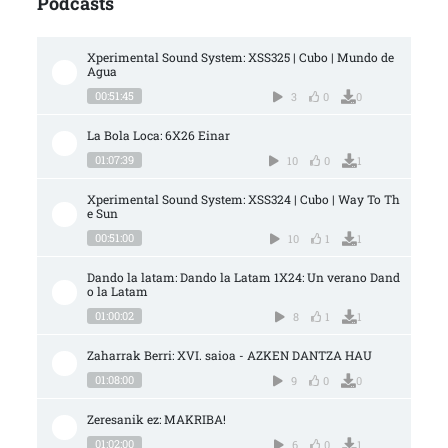
Podcasts
Xperimental Sound System: XSS325 | Cubo | Mundo de 
Agua
00:51:45
3
0
0
La Bola Loca: 6X26 Einar
01:07:39
10
0
1
Xperimental Sound System: XSS324 | Cubo | Way To Th
e Sun
00:51:00
10
1
1
Dando la latam: Dando la Latam 1X24: Un verano Dand
o la Latam
01:00:02
8
1
1
Zaharrak Berri: XVI. saioa - AZKEN DANTZA HAU
01:08:00
9
0
0
Zeresanik ez: MAKRIBA!
01:02:00
6
0
1