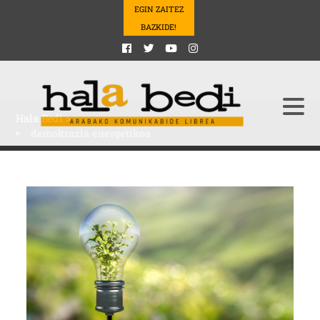
EGIN ZAITEZ
BAZKIDE!
Hala Bedi
>
demokrazia energetikoa