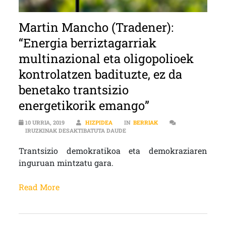
Martin Mancho (Tradener):
“Energia berriztagarriak
multinazional eta oligopolioek
kontrolatzen badituzte, ez da
benetako trantsizio
energetikorik emango”
10 URRIA, 2019
HIZPIDEA
IN
BERRIAK
MARTIN MANCHO (TRADENER): “EN
IRUZKINAK DESAKTIBATUTA DAUDE
Trantsizio demokratikoa eta demokraziaren
inguruan mintzatu gara.
Read More