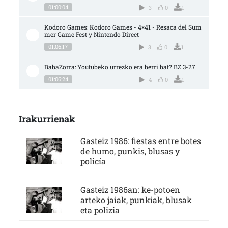
01:00:04
3
0
1
Kodoro Games: Kodoro Games - 4×41 - Resaca del Sum
mer Game Fest y Nintendo Direct
01:06:17
3
0
1
BabaZorra: Youtubeko urrezko era berri bat? BZ 3-27
01:06:24
4
0
1
Irakurrienak
Gasteiz 1986: fiestas entre botes
de humo, punkis, blusas y
policía
Gasteiz 1986an: ke-potoen
arteko jaiak, punkiak, blusak
eta polizia