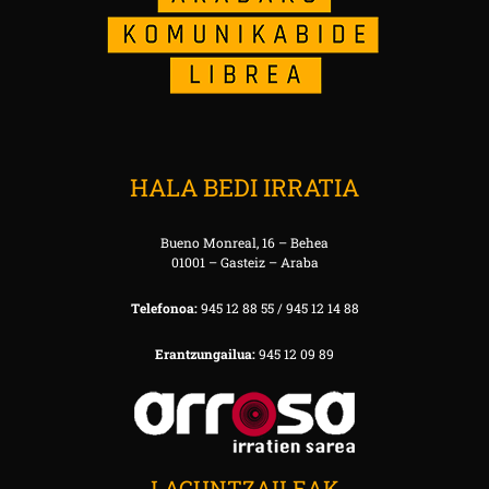
HALA BEDI IRRATIA
Bueno Monreal, 16 – Behea
01001 – Gasteiz – Araba
Telefonoa:
945 12 88 55 / 945 12 14 88
Erantzungailua:
945 12 09 89
LAGUNTZAILEAK