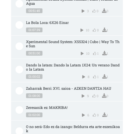
Agua
00:51:45
3
0
0
La Bola Loca: 6X26 Einar
01:07:39
10
0
1
Xperimental Sound System: XSS324 | Cubo | Way To Th
e Sun
00:51:00
10
1
1
Dando la latam: Dando la Latam 1X24: Un verano Dand
o la Latam
01:00:02
8
1
1
Zaharrak Berri: XVI. saioa - AZKEN DANTZA HAU
01:08:00
9
0
0
Zeresanik ez: MAKRIBA!
01:02:00
6
0
1
O no será-Edo ez da izango: Beldurra eta arte eszenikoa
k