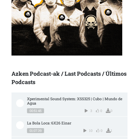
Azken Podcast-ak / Last Podcasts / Últimos
Podcasts
Xperimental Sound System: XSS325 | Cubo | Mundo de 
Agua
00:51:45
3
0
0
La Bola Loca: 6X26 Einar
01:07:39
10
0
1