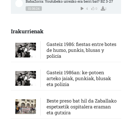
BabaZorra: Youtubeko urrezko era berri bat? BZ 3-27
01:06:24
4
0
1
Irakurrienak
Gasteiz 1986: fiestas entre botes
de humo, punkis, blusas y
policía
Gasteiz 1986an: ke-potoen
arteko jaiak, punkiak, blusak
eta polizia
Beste preso bat hil da Zaballako
espetxetik ospitalera eraman
eta gutxira