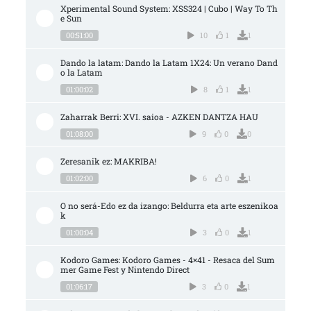
Xperimental Sound System: XSS324 | Cubo | Way To Th
e Sun
00:51:00
10
1
1
Dando la latam: Dando la Latam 1X24: Un verano Dand
o la Latam
01:00:02
8
1
1
Zaharrak Berri: XVI. saioa - AZKEN DANTZA HAU
01:08:00
9
0
0
Zeresanik ez: MAKRIBA!
01:02:00
6
0
1
O no será-Edo ez da izango: Beldurra eta arte eszenikoa
k
01:00:04
3
0
1
Kodoro Games: Kodoro Games - 4×41 - Resaca del Sum
mer Game Fest y Nintendo Direct
01:06:17
3
0
1