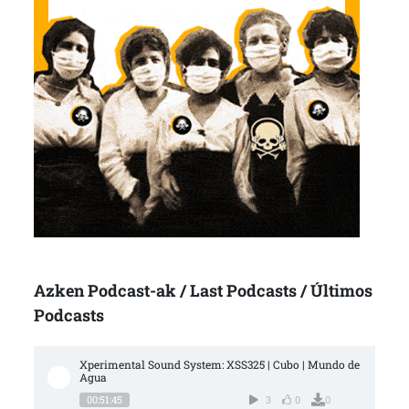
Azken Podcast-ak / Last Podcasts / Últimos
Podcasts
Xperimental Sound System: XSS325 | Cubo | Mundo de 
Agua
00:51:45
3
0
0