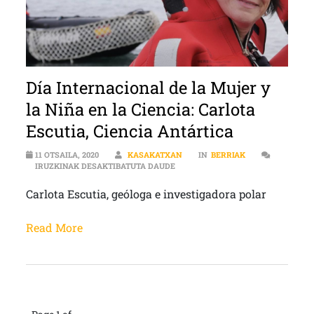
Día Internacional de la Mujer y
la Niña en la Ciencia: Carlota
Escutia, Ciencia Antártica
11 OTSAILA, 2020
KASAKATXAN
IN
BERRIAK
DÍA INTERNACIONAL DE LA MUJER Y
IRUZKINAK DESAKTIBATUTA DAUDE
Carlota Escutia, geóloga e investigadora polar
Read More