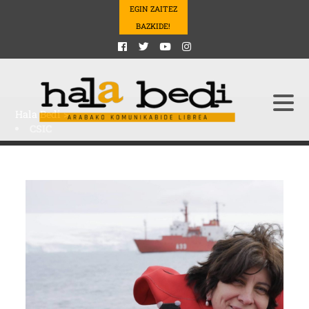
EGIN ZAITEZ
BAZKIDE!
Hala Bedi
>
CSIC