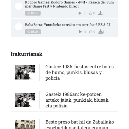
Kodoro Games: Kodoro Games - 4×41 - Resaca del Sum
mer Game Fest y Nintendo Direct
01:06:17
3
0
1
BabaZorra: Youtubeko urrezko era berri bat? BZ 3-27
01:06:24
4
0
1
Irakurrienak
Gasteiz 1986: fiestas entre botes
de humo, punkis, blusas y
policía
Gasteiz 1986an: ke-potoen
arteko jaiak, punkiak, blusak
eta polizia
Beste preso bat hil da Zaballako
espetxetik ospitalera eraman