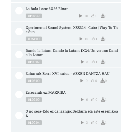
La Bola Loca: 6X26 Einar
01:07:39
10
0
1
Xperimental Sound System: XSS324 | Cubo | Way To Th
e Sun
00:51:00
10
1
1
Dando la latam: Dando la Latam 1X24: Un verano Dand
o la Latam
01:00:02
8
1
1
Zaharrak Berri: XVI. saioa - AZKEN DANTZA HAU
01:08:00
9
0
0
Zeresanik ez: MAKRIBA!
01:02:00
6
0
1
O no será-Edo ez da izango: Beldurra eta arte eszenikoa
k
01:00:04
3
0
1