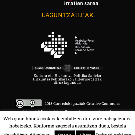
LAGUNTZAILEAK
2018 Gure eduki guztiak Creative Commons
Aitortu 4.0 Nazioartekoa Baimen baten mende daude.
Web gune honek cookieak erabiltzen ditu zure nabigatzailea
hobetzeko. Konforme zagozela asumitzen dugu, bestela
desaktibatu ditzakezu.
Irakurri gehiago