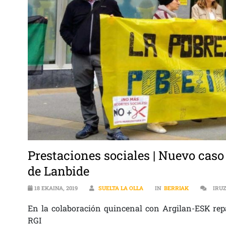
Prestaciones sociales | Nuevo caso
de Lanbide
18 EKAINA, 2019
SUELTA LA OLLA
IN
BERRIAK
IRU
En la colaboración quincenal con Argilan-ESK re
RGI