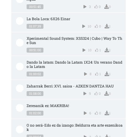
00:51:45
3
0
0
La Bola Loca: 6X26 Einar
01:07:39
10
0
1
Xperimental Sound System: XSS324 | Cubo | Way To Th
e Sun
00:51:00
10
1
1
Dando la latam: Dando la Latam 1X24: Un verano Dand
o la Latam
01:00:02
8
1
1
Zaharrak Berri: XVI. saioa - AZKEN DANTZA HAU
01:08:00
9
0
0
Zeresanik ez: MAKRIBA!
01:02:00
6
0
1
O no será-Edo ez da izango: Beldurra eta arte eszenikoa
k
01:00:04
3
0
1