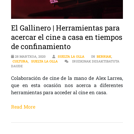
El Gallinero | Herramientas para
acercar el cine a casa en tiempos
de confinamiento
28 MARTXOA, 2020
SUELTA LA OLLA
IN
BERRIAK
,
CULTURA
,
SUELTA LA OLLA
IRUZKINAK DESAKTIBATUTA
EL GALLINERO | HERRAMIENTAS PARA ACERCAR EL CINE A CASA
DAUDE
Colaboración de cine de la mano de Alex Larrea,
que en esta ocasión nos acerca a diferentes
herramientas para acceder al cine en casa.
Read More