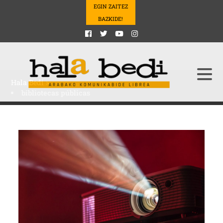
EGIN ZAITEZ
BAZKIDE!
Hala Bedi
>
bibliotecas públicas