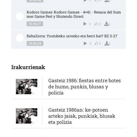
Kodoro Games: Kodoro Games - 4×41 - Resaca del Sum
mer Game Fest y Nintendo Direct
01:06:17
3
0
1
BabaZorra: Youtubeko urrezko era berri bat? BZ 3-27
01:06:24
4
0
1
Irakurrienak
Gasteiz 1986: fiestas entre botes
de humo, punkis, blusas y
policía
Gasteiz 1986an: ke-potoen
arteko jaiak, punkiak, blusak
eta polizia