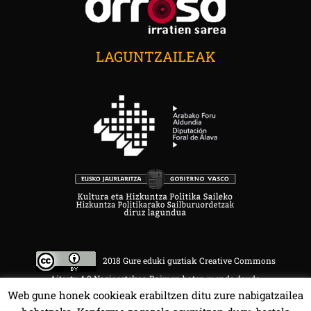
LAGUNTZAILEAK
2018 Gure eduki guztiak Creative Commons
Aitortu 4.0 Nazioartekoa Baimen baten mende daude.
Web gune honek cookieak erabiltzen ditu zure nabigatzailea