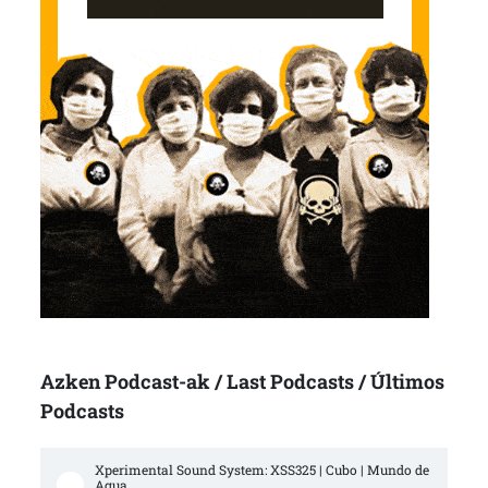
Azken Podcast-ak / Last Podcasts / Últimos
Podcasts
Xperimental Sound System: XSS325 | Cubo | Mundo de 
Agua