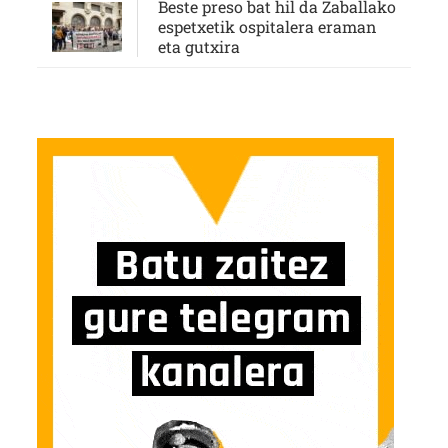
Beste preso bat hil da Zaballako
espetxetik ospitalera eraman
eta gutxira