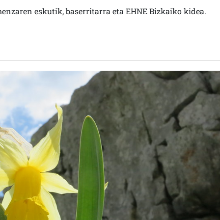
enzaren eskutik, baserritarra eta EHNE Bizkaiko kidea.