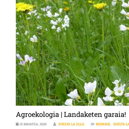
Agroekologia | Landaketen garaia!
15 MAIATZA, 2025
SUELTA LA OLLA
IN
BERRIAK
,
SUELTA L