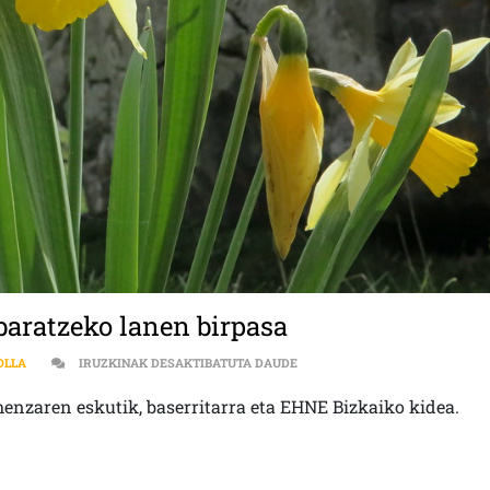
baratzeko lanen birpasa
AGROEKOLOGIA | UDABERRI HA
OLLA
IRUZKINAK DESAKTIBATUTA DAUDE
enzaren eskutik, baserritarra eta EHNE Bizkaiko kidea.