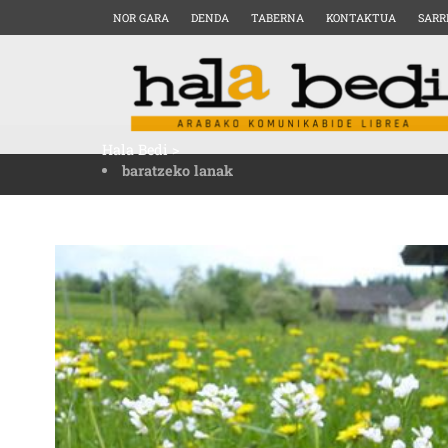
NOR GARA
DENDA
TABERNA
KONTAKTUA
SARR
Hala Bedi
>
baratzeko lanak