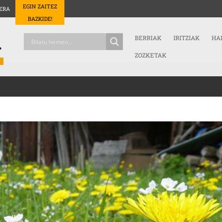
EGIN ZAITEZ
ERA
BAZKIDE!
BERRIAK
IRITZIAK
HA
ZOZKETAK