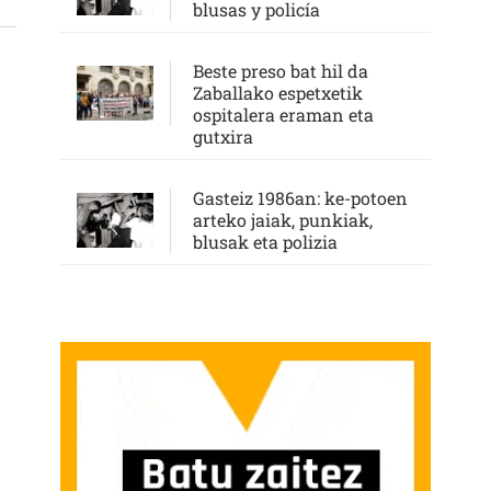
blusas y policía
Beste preso bat hil da
Zaballako espetxetik
ospitalera eraman eta
gutxira
Gasteiz 1986an: ke-potoen
arteko jaiak, punkiak,
blusak eta polizia