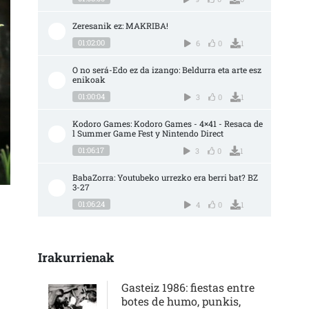
Zeresanik ez: MAKRIBA!
01:02:00
6
0
1
O no será-Edo ez da izango: Beldurra eta arte esz
enikoak
01:00:04
3
0
1
Kodoro Games: Kodoro Games - 4×41 - Resaca de
l Summer Game Fest y Nintendo Direct
01:06:17
3
0
1
BabaZorra: Youtubeko urrezko era berri bat? BZ 
3-27
01:06:24
4
0
1
SIERAKO BARATZEKO LANEN BIRPASA SARRERAN
Irakurrienak
Gasteiz 1986: fiestas entre
botes de humo, punkis,