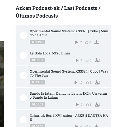
Azken Podcast-ak / Last Podcasts /
Últimos Podcasts
Xperimental Sound System: XSS325 | Cubo | Mun
do de Agua
00:51:45
2
0
0
La Bola Loca: 6X26 Einar
01:07:39
7
0
1
Xperimental Sound System: XSS324 | Cubo | Way 
To The Sun
00:51:00
10
1
1
Dando la latam: Dando la Latam 1X24: Un veran
o Dando la Latam
01:00:02
7
1
1
Zaharrak Berri: XVI. saioa - AZKEN DANTZA HA
U
01:08:00
9
0
0