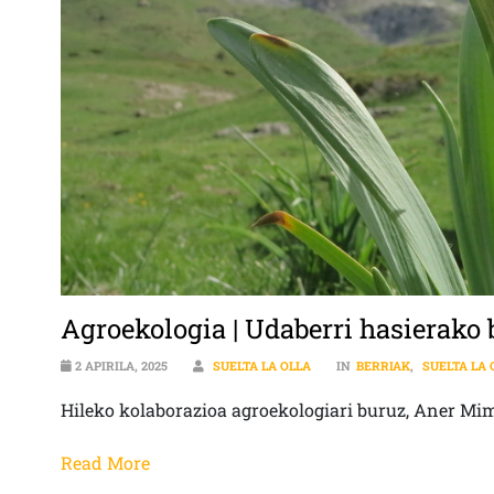
Agroekologia | Udaberri hasierako 
2 APIRILA, 2025
SUELTA LA OLLA
IN
BERRIAK
,
SUELTA LA 
Hileko kolaborazioa agroekologiari buruz, Aner Mim
Read More