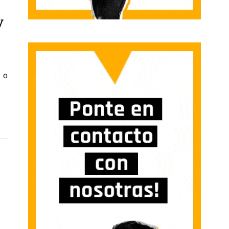
y
OS | “LA IDENTIDAD BOLLERA ES UNA FORMA DE ESTAR EN EL MUNDO Y UNA ES
d o