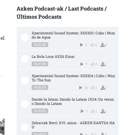
Azken Podcast-ak / Last Podcasts /
Últimos Podcasts
 “LA HETEROSEXUALIDAD SÓLO PERMITE HABLAR EN SUS PROPIOS TÉRMINOS”
Xperimental Sound System: XSS325 | Cubo | Mun
el
do de Agua
00:51:45
2
0
0
La Bola Loca: 6X26 Einar
01:07:39
7
0
1
Xperimental Sound System: XSS324 | Cubo | Way 
To The Sun
00:51:00
10
1
1
Dando la latam: Dando la Latam 1X24: Un veran
o Dando la Latam
01:00:02
7
1
1
Zaharrak Berri: XVI. saioa - AZKEN DANTZA HA
U
01:08:00
9
0
0