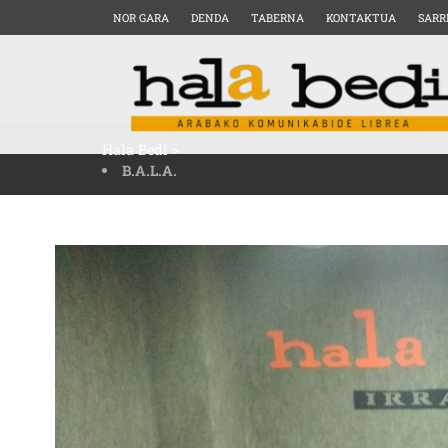
NOR GARA
DENDA
TABERNA
KONTAKTUA
SARR
Hala Bedi
>
B.A.L.A.