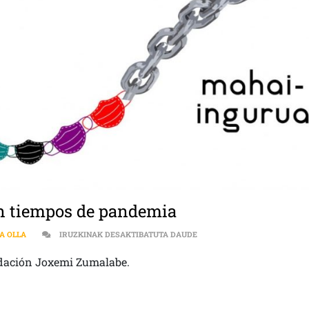
en tiempos de pandemia
[:ES]MESA REDONDA SOBRE 
LA OLLA
IRUZKINAK DESAKTIBATUTA DAUDE
ndación Joxemi Zumalabe.