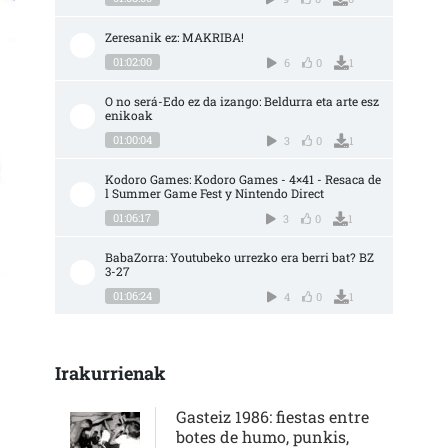
Zeresanik ez: MAKRIBA!
01:02:00
6
0
1
O no será-Edo ez da izango: Beldurra eta arte esz
enikoak
01:00:04
3
0
1
Kodoro Games: Kodoro Games - 4×41 - Resaca de
l Summer Game Fest y Nintendo Direct
01:06:17
3
0
1
BabaZorra: Youtubeko urrezko era berri bat? BZ 
3-27
01:06:24
4
0
1
ALIANZAS EN TIEMPOS DE PANDEMIA SARRERAN
Irakurrienak
Gasteiz 1986: fiestas entre
botes de humo, punkis,