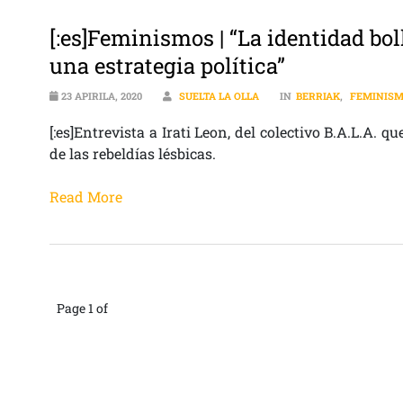
[:es]Feminismos | “La identidad bo
una estrategia política”
23 APIRILA, 2020
SUELTA LA OLLA
IN
BERRIAK
,
FEMINIS
[:es]Entrevista a Irati Leon, del colectivo B.A.L.A. q
de las rebeldías lésbicas.
Read More
Page 1 of