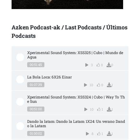
Azken Podcast-ak / Last Podcasts / Últimos
Podcasts
Xperimental Sound System: XSS325 | Cubo | Mundo de 
Agua
00:51:45
3
0
0
La Bola Loca: 6X26 Einar
01:07:39
10
0
1
Xperimental Sound System: XSS324 | Cubo | Way To Th
e Sun
00:51:00
10
1
1
Dando la latam: Dando la Latam 1X24: Un verano Dand
o la Latam
01:00:02
8
1
1