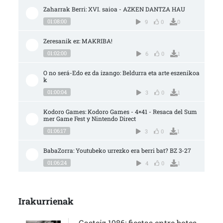
Zaharrak Berri: XVI. saioa - AZKEN DANTZA HAU
01:08:00
9
0
0
Zeresanik ez: MAKRIBA!
01:02:00
6
0
1
O no será-Edo ez da izango: Beldurra eta arte eszenikoa
k
01:00:04
3
0
1
Kodoro Games: Kodoro Games - 4×41 - Resaca del Sum
mer Game Fest y Nintendo Direct
01:06:17
3
0
1
BabaZorra: Youtubeko urrezko era berri bat? BZ 3-27
01:06:24
4
0
1
Irakurrienak
Gasteiz 1986: fiestas entre botes