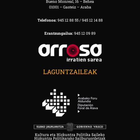
Bueno Monreal, 16 – Behea
01001 – Gasteiz – Araba
Telefonoa:
945 12 88 55 / 945 12 14 88
Erantzungailua:
945 12 09 89
LAGUNTZAILEAK