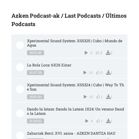
Azken Podcast-ak / Last Podcasts / Últimos
Podcasts
Xperimental Sound System: XSS325 | Cubo | Mundo de 
Agua
00:51:45
3
0
0
La Bola Loca: 6X26 Einar
01:07:39
10
0
1
Xperimental Sound System: XSS324 | Cubo | Way To Th
e Sun
00:51:00
10
1
1
Dando la latam: Dando la Latam 1X24: Un verano Dand
o la Latam
01:00:02
8
1
1
Zaharrak Berri: XVI. saioa - AZKEN DANTZA HAU