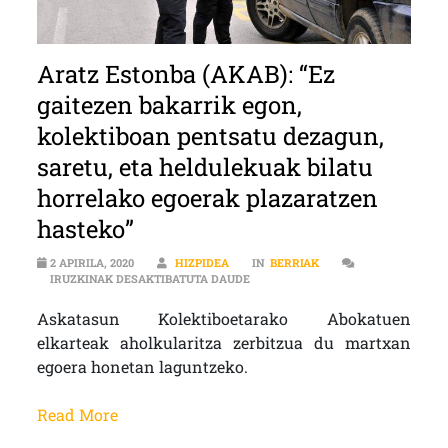
Aratz Estonba (AKAB): “Ez
gaitezen bakarrik egon,
kolektiboan pentsatu dezagun,
saretu, eta heldulekuak bilatu
horrelako egoerak plazaratzen
hasteko”
2 APIRILA, 2020
HIZPIDEA
IN
BERRIAK
ARATZ ESTONBA (AKAB): “EZ GAI
IRUZKINAK DESAKTIBATUTA DAUDE
Askatasun Kolektiboetarako Abokatuen
elkarteak aholkularitza zerbitzua du martxan
egoera honetan laguntzeko.
Read More