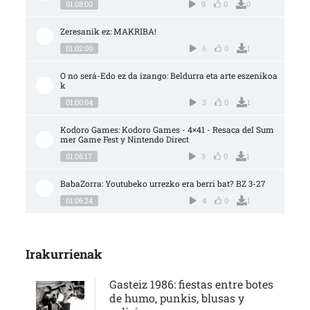
01:08:00
9
0
0
Zeresanik ez: MAKRIBA!
01:02:00
6
0
1
O no será-Edo ez da izango: Beldurra eta arte eszenikoa
k
01:00:04
3
0
1
Kodoro Games: Kodoro Games - 4×41 - Resaca del Sum
mer Game Fest y Nintendo Direct
01:06:17
3
0
1
BabaZorra: Youtubeko urrezko era berri bat? BZ 3-27
01:06:24
4
0
1
Irakurrienak
Gasteiz 1986: fiestas entre botes
de humo, punkis, blusas y