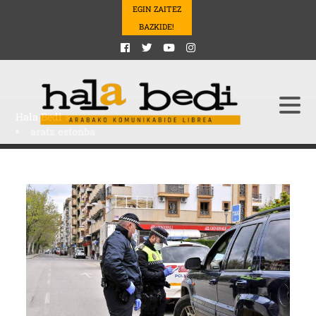
EGIN ZAITEZ
BAZKIDE!
Hala Bedi
>
aratz estonba