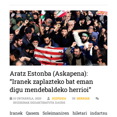
Aratz Estonba (Askapena):
“Iranek zaplazteko bat eman
digu mendebaldeko herrioi”
10 URTARRILA, 2020
HIZPIDEA
IN
BERRIAK
ARATZ ESTONBA (ASKAPENA): “IR
IRUZKINAK DESAKTIBATUTA DAUDE
Iranek Qasem Soleimaniren hiletari indartsu