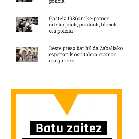
policía
Gasteiz 1986an: ke-potoen
arteko jaiak, punkiak, blusak
eta polizia
Beste preso bat hil da Zaballako
espetxetik ospitalera eraman
eta gutxira