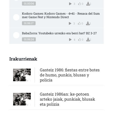
01:00:04
3
0
1
Kodoro Games: Kodoro Games - 4×41 - Resaca del Sum
mer Game Fest y Nintendo Direct
01:06:17
3
0
1
BabaZorra: Youtubeko urrezko era berri bat? BZ 3-27
01:06:24
4
0
1
Irakurrienak
Gasteiz 1986: fiestas entre botes
de humo, punkis, blusas y
policía
Gasteiz 1986an: ke-potoen
arteko jaiak, punkiak, blusak
eta polizia