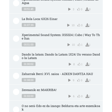
Agua
00:51:45
3
0
0
La Bola Loca: 6X26 Einar
01:07:39
10
0
1
Xperimental Sound System: XSS324 | Cubo | Way To Th
e Sun
00:51:00
10
1
1
Dando la latam: Dando la Latam 1X24: Un verano Dand
o la Latam
01:00:02
8
1
1
Zaharrak Berri: XVI. saioa - AZKEN DANTZA HAU
01:08:00
9
0
0
Zeresanik ez: MAKRIBA!
01:02:00
6
0
1
O no será-Edo ez da izango: Beldurra eta arte eszenikoa
k