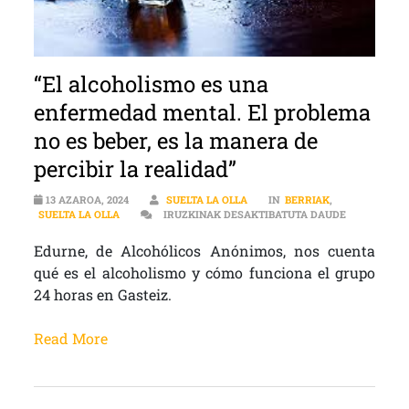
“El alcoholismo es una
enfermedad mental. El problema
no es beber, es la manera de
percibir la realidad”
13 AZAROA, 2024
SUELTA LA OLLA
IN
BERRIAK
,
“EL ALCOHO
SUELTA LA OLLA
IRUZKINAK DESAKTIBATUTA DAUDE
Edurne, de Alcohólicos Anónimos, nos cuenta
qué es el alcoholismo y cómo funciona el grupo
24 horas en Gasteiz.
Read More