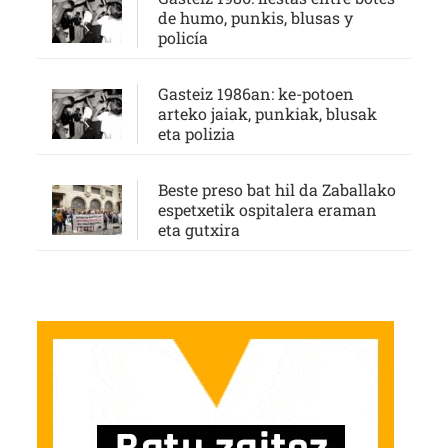
de humo, punkis, blusas y
policía
Gasteiz 1986an: ke-potoen
arteko jaiak, punkiak, blusak
eta polizia
Beste preso bat hil da Zaballako
espetxetik ospitalera eraman
eta gutxira