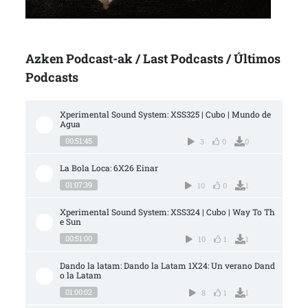
Azken Podcast-ak / Last Podcasts / Últimos
Podcasts
Xperimental Sound System: XSS325 | Cubo | Mundo de 
Agua
00:51:45
3
0
0
La Bola Loca: 6X26 Einar
01:07:39
10
0
1
Xperimental Sound System: XSS324 | Cubo | Way To Th
e Sun
00:51:00
10
1
1
Dando la latam: Dando la Latam 1X24: Un verano Dand
o la Latam
01:00:02
8
1
1