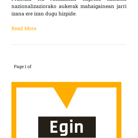
nazionalizaziorako aukerak mahaigainean jarri
izana ere izan dugu hizpide.
Read More
Page 1 of