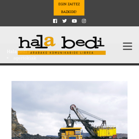
EGIN ZAITEZ
BAZKIDE!
Hala Bedi
>
agertokiak