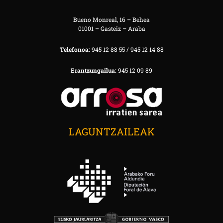
Bueno Monreal, 16 – Behea
01001 – Gasteiz – Araba
Telefonoa:
945 12 88 55 / 945 12 14 88
Erantzungailua:
945 12 09 89
LAGUNTZAILEAK