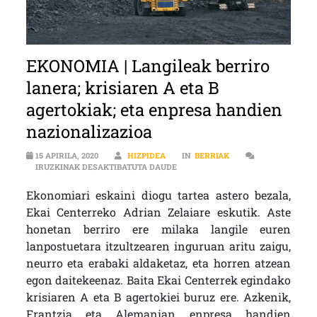
EKONOMIA | Langileak berriro
lanera; krisiaren A eta B
agertokiak; eta enpresa handien
nazionalizazioa
15 APIRILA, 2020
HIZPIDEA
IN
BERRIAK
EKONOMIA | LANGILEAK BERRIRO L
IRUZKINAK DESAKTIBATUTA DAUDE
Ekonomiari eskaini diogu tartea astero bezala,
Ekai Centerreko Adrian Zelaiare eskutik. Aste
honetan berriro ere milaka langile euren
lanpostuetara itzultzearen inguruan aritu zaigu,
neurro eta erabaki aldaketaz, eta horren atzean
egon daitekeenaz. Baita Ekai Centerrek egindako
krisiaren A eta B agertokiei buruz ere. Azkenik,
Frantzia eta Alemanian enpresa handien