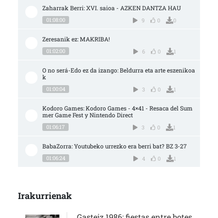
Zaharrak Berri: XVI. saioa - AZKEN DANTZA HAU
01:08:00
9
0
0
Zeresanik ez: MAKRIBA!
01:02:00
6
0
1
O no será-Edo ez da izango: Beldurra eta arte eszenikoa
k
01:00:04
3
0
1
Kodoro Games: Kodoro Games - 4×41 - Resaca del Sum
mer Game Fest y Nintendo Direct
01:06:17
3
0
1
BabaZorra: Youtubeko urrezko era berri bat? BZ 3-27
01:06:24
4
0
1
Irakurrienak
Gasteiz 1986: fiestas entre botes