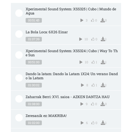
Xperimental Sound System: XSS325 | Cubo | Mundo de 
Agua
00:51:45
3
0
0
La Bola Loca: 6X26 Einar
01:07:39
10
0
1
Xperimental Sound System: XSS324 | Cubo | Way To Th
e Sun
00:51:00
10
1
1
Dando la latam: Dando la Latam 1X24: Un verano Dand
o la Latam
01:00:02
8
1
1
Zaharrak Berri: XVI. saioa - AZKEN DANTZA HAU
01:08:00
9
0
0
Zeresanik ez: MAKRIBA!
01:02:00
6
0
1