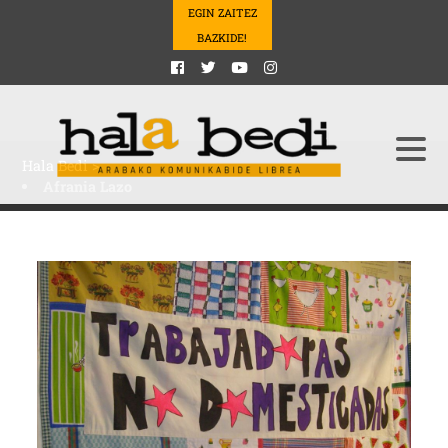
EGIN ZAITEZ
BAZKIDE!
Hala Bedi
>
Afrania Lazo