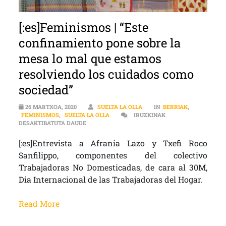
[:es]Feminismos | “Este
confinamiento pone sobre la
mesa lo mal que estamos
resolviendo los cuidados como
sociedad”
26 MARTXOA, 2020
SUELTA LA OLLA
IN
BERRIAK
,
FEMINISMOS
,
SUELTA LA OLLA
IRUZKINAK
[:ES]FEMINISMOS | “ESTE CONFINAMIENTO PON
DESAKTIBATUTA DAUDE
[:es]Entrevista a Afrania Lazo y Txefi Roco
Sanfilippo, componentes del colectivo
Trabajadoras No Domesticadas, de cara al 30M,
Dia Internacional de las Trabajadoras del Hogar.
Read More