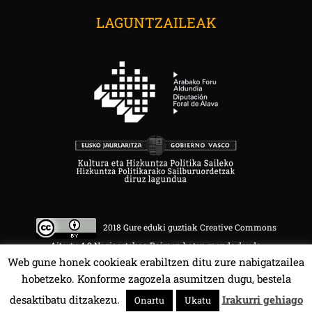
LAGUNTZAILEAK
2018 Gure eduki guztiak Creative Commons
Aitortu 4.0 Nazioartekoa Baimen baten mende daude.
Web gune honek cookieak erabiltzen ditu zure nabigatzailea
hobetzeko. Konforme zagozela asumitzen dugu, bestela
desaktibatu ditzakezu.
Irakurri gehiago
Onartu
Ukatu
HALA BEDI BAT 107.4 MHz.