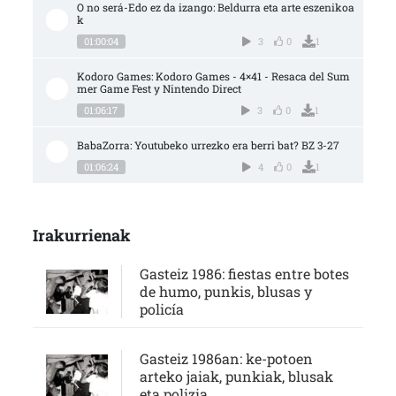
O no será-Edo ez da izango: Beldurra eta arte eszenikoa
k
01:00:04
3
0
1
Kodoro Games: Kodoro Games - 4×41 - Resaca del Sum
mer Game Fest y Nintendo Direct
01:06:17
3
0
1
BabaZorra: Youtubeko urrezko era berri bat? BZ 3-27
01:06:24
4
0
1
Irakurrienak
Gasteiz 1986: fiestas entre botes
de humo, punkis, blusas y
policía
Gasteiz 1986an: ke-potoen
arteko jaiak, punkiak, blusak
eta polizia