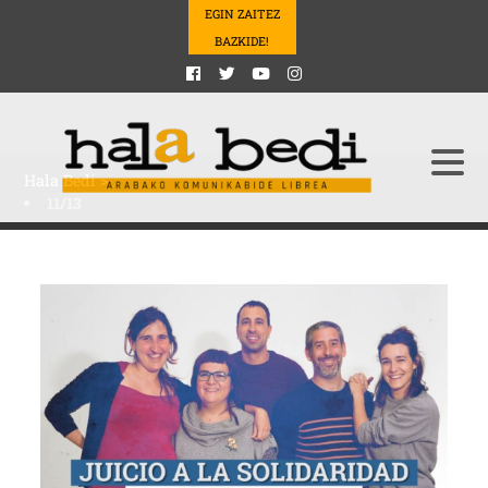
EGIN ZAITEZ
BAZKIDE!
Hala Bedi
>
11/13