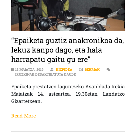
“Epaiketa guztiz anakronikoa da,
lekuz kanpo dago, eta hala
harrapatu gaitu gu ere”
13 MAIATZA, 2019
HIZPIDEA
IN
BERRIAK
“EPAIKETA GUZTIZ ANAKRONIKOA D
IRUZKINAK DESAKTIBATUTA DAUDE
Epaiketa prestatzen laguntzeko Asanblada Irekia
Maiatzak 14, asteartea, 19.30etan Landatxo
Gizartetxean.
Read More