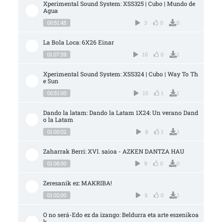
Xperimental Sound System: XSS325 | Cubo | Mundo de 
Agua
00:51:45
3
0
0
La Bola Loca: 6X26 Einar
01:07:39
10
0
1
Xperimental Sound System: XSS324 | Cubo | Way To Th
e Sun
00:51:00
10
1
1
Dando la latam: Dando la Latam 1X24: Un verano Dand
o la Latam
01:00:02
8
1
1
Zaharrak Berri: XVI. saioa - AZKEN DANTZA HAU
01:08:00
9
0
0
Zeresanik ez: MAKRIBA!
01:02:00
6
0
1
O no será-Edo ez da izango: Beldurra eta arte eszenikoa
k