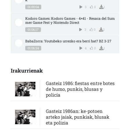
01:00:04
3
0
1
Kodoro Games: Kodoro Games - 4×41 - Resaca del Sum
mer Game Fest y Nintendo Direct
01:06:17
3
0
1
BabaZorra: Youtubeko urrezko era berri bat? BZ 3-27
01:06:24
4
0
1
Irakurrienak
Gasteiz 1986: fiestas entre botes
de humo, punkis, blusas y
policía
Gasteiz 1986an: ke-potoen
arteko jaiak, punkiak, blusak
eta polizia