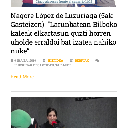
Nagore López de Luzuriaga (5ak
Gasteizen): “Larunbatean Bilboko
kaleak elkartasun guzti horren
uholde erraldoi bat izatea nahiko
nuke”
9 IRAILA, 2019
HIZPIDEA
IN
BERRIAK
NAGORE LÓPEZ DE LUZURIAGA (5A
IRUZKINAK DESAKTIBATUTA DAUDE
Read More