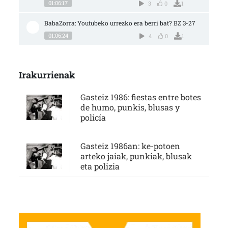
01:06:17
3
0
1
BabaZorra: Youtubeko urrezko era berri bat? BZ 3-27
01:06:24
4
0
1
Irakurrienak
Gasteiz 1986: fiestas entre botes
de humo, punkis, blusas y
policía
Gasteiz 1986an: ke-potoen
arteko jaiak, punkiak, blusak
eta polizia