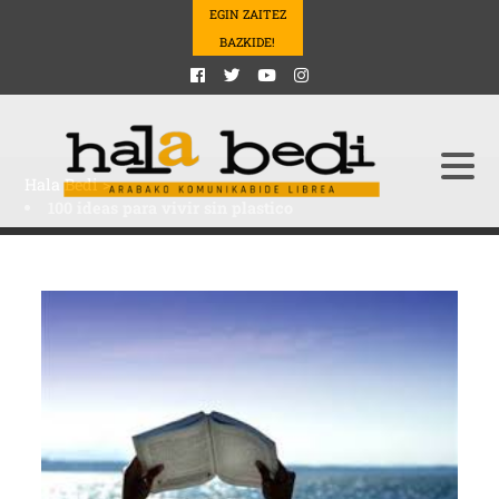
EGIN ZAITEZ
BAZKIDE!
Hala Bedi
>
100 ideas para vivir sin plastico