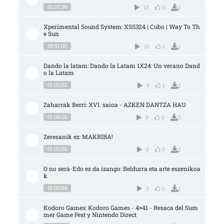
01:07:39
10
0
1
Xperimental Sound System: XSS324 | Cubo | Way To Th
e Sun
00:51:00
10
1
1
Dando la latam: Dando la Latam 1X24: Un verano Dand
o la Latam
01:00:02
8
1
1
Zaharrak Berri: XVI. saioa - AZKEN DANTZA HAU
01:08:00
9
0
0
Zeresanik ez: MAKRIBA!
01:02:00
6
0
1
O no será-Edo ez da izango: Beldurra eta arte eszenikoa
k
01:00:04
3
0
1
Kodoro Games: Kodoro Games - 4×41 - Resaca del Sum
mer Game Fest y Nintendo Direct