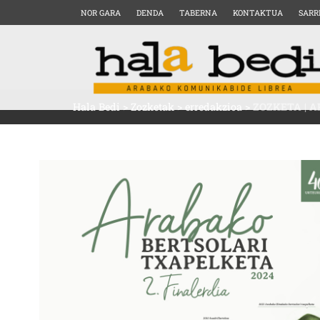
NOR GARA
DENDA
TABERNA
KONTAKTUA
SARR
Hala Bedi
>
Zozketak
>
erredakzioa
>
ZOZKETA | 