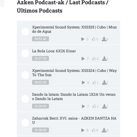
Azken Podcast-ak / Last Podcasts /
Últimos Podcasts
Xperimental Sound System: XSS325 | Cubo | Mun
do de Agua
00:51:45
2
0
0
La Bola Loca: 6X26 Einar
01:07:39
7
0
1
Xperimental Sound System: XSS324 | Cubo | Way 
To The Sun
00:51:00
9
1
1
Dando la latam: Dando la Latam 1X24: Un veran
o Dando la Latam
01:00:02
7
1
1
Zaharrak Berri: XVI. saioa - AZKEN DANTZA HA
U
01:08:00
9
0
0