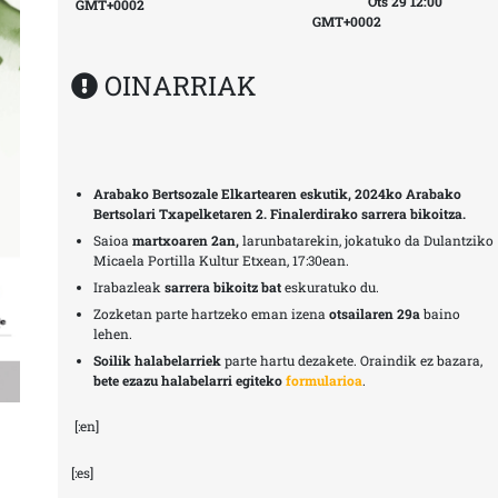
Ots 29 12:00
GMT+0002
GMT+0002
OINARRIAK
Arabako Bertsozale Elkartearen eskutik, 2024ko Arabako
Bertsolari Txapelketaren 2. Finalerdirako sarrera bikoitza.
Saioa
martxoaren 2an,
larunbatarekin, jokatuko da Dulantziko
Micaela Portilla Kultur Etxean, 17:30ean.
Irabazleak
sarrera bikoitz bat
eskuratuko du.
Zozketan parte hartzeko eman izena
otsailaren 29a
baino
lehen.
Soilik halabelarriek
parte hartu dezakete. Oraindik ez bazara,
bete ezazu
halabelarri egiteko
formularioa
.
[:en]
[:es]