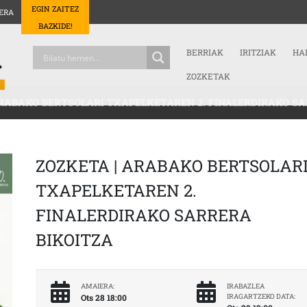
EGIN ZAITEZ
ERA
BAZKIDE!
BERRIAK
IRITZIAK
HA
ZOZKETAK
ARABAKO BERTSOLARI TXAPELKETAREN 2. FINALERDIRAKO SA
ZOZKETA | ARABAKO BERTSOLAR
TXAPELKETAREN 2.
FINALERDIRAKO SARRERA
BIKOITZA
AMAIERA:
IRABAZLEA
Ots 28 18:00
IRAGARTZEKO DATA: