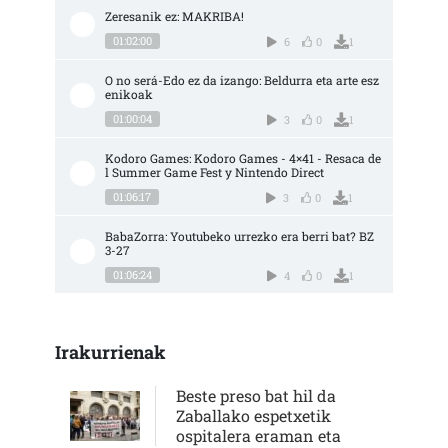
Zeresanik ez: MAKRIBA!
01:02:00
6
0
1
O no será-Edo ez da izango: Beldurra eta arte esz
enikoak
01:00:04
3
0
1
Kodoro Games: Kodoro Games - 4×41 - Resaca de
l Summer Game Fest y Nintendo Direct
01:06:17
3
0
1
BabaZorra: Youtubeko urrezko era berri bat? BZ 
3-27
01:06:24
4
0
1
Irakurrienak
Beste preso bat hil da
Zaballako espetxetik
ospitalera eraman eta