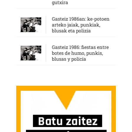
gutxira
Gasteiz 1986an: ke-potoen
arteko jaiak, punkiak,
blusak eta polizia
Gasteiz 1986: fiestas entre
botes de humo, punkis,
blusas y policía