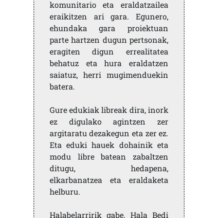
komunitario eta eraldatzailea
eraikitzen ari gara. Egunero,
ehundaka gara proiektuan
parte hartzen dugun pertsonak,
eragiten digun errealitatea
behatuz eta hura eraldatzen
saiatuz, herri mugimenduekin
batera.
Gure edukiak libreak dira, inork
ez digulako agintzen zer
argitaratu dezakegun eta zer ez.
Eta eduki hauek dohainik eta
modu libre batean zabaltzen
ditugu, hedapena,
elkarbanatzea eta eraldaketa
helburu.
Halabelarririk gabe, Hala Bedi