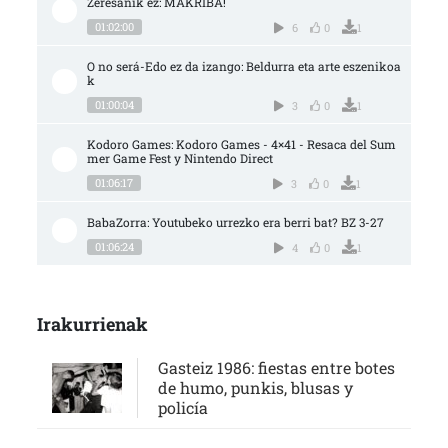
Zeresanik ez: MAKRIBA!
01:02:00
6
0
1
O no será-Edo ez da izango: Beldurra eta arte eszenikoa
k
01:00:04
3
0
1
Kodoro Games: Kodoro Games - 4×41 - Resaca del Sum
mer Game Fest y Nintendo Direct
01:06:17
3
0
1
BabaZorra: Youtubeko urrezko era berri bat? BZ 3-27
01:06:24
4
0
1
Irakurrienak
Gasteiz 1986: fiestas entre botes
de humo, punkis, blusas y
policía