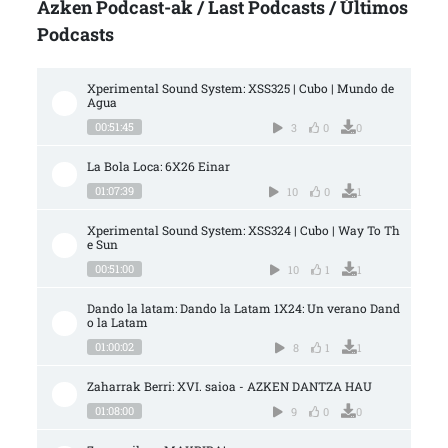
Azken Podcast-ak / Last Podcasts / Últimos
Podcasts
Xperimental Sound System: XSS325 | Cubo | Mundo de 
Agua
00:51:45
3
0
0
La Bola Loca: 6X26 Einar
01:07:39
10
0
1
Xperimental Sound System: XSS324 | Cubo | Way To Th
e Sun
00:51:00
10
1
1
Dando la latam: Dando la Latam 1X24: Un verano Dand
o la Latam
01:00:02
8
1
1
Zaharrak Berri: XVI. saioa - AZKEN DANTZA HAU
01:08:00
9
0
0