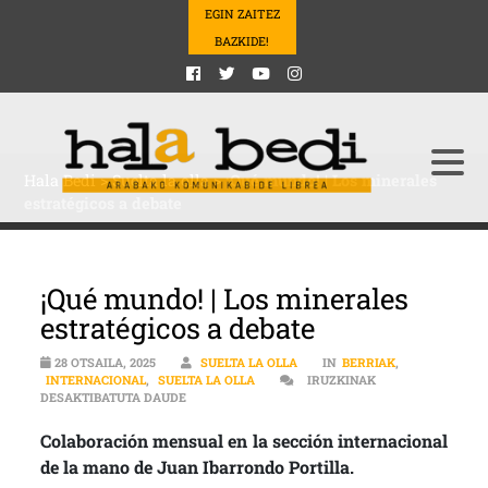
EGIN ZAITEZ
BAZKIDE!
Hala Bedi
>
Suelta la olla
>
¡Qué mundo! | Los minerales
estratégicos a debate
¡Qué mundo! | Los minerales
estratégicos a debate
28 OTSAILA, 2025
SUELTA LA OLLA
IN
BERRIAK
,
INTERNACIONAL
,
SUELTA LA OLLA
IRUZKINAK
¡QUÉ MUNDO! | LOS MINERALES ESTRATÉGICOS A
DESAKTIBATUTA DAUDE
Colaboración mensual en la sección internacional
de la mano de Juan Ibarrondo Portilla.