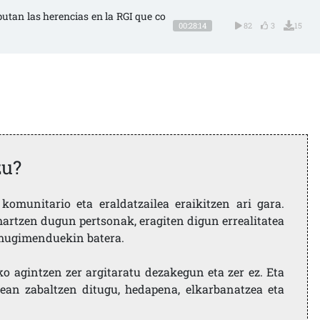
putan las herencias en la RGI que co
00:28:14
82
3
15
zu?
komunitario eta eraldatzailea eraikitzen ari gara.
artzen dugun pertsonak, eragiten digun errealitatea
i mugimenduekin batera.
ko agintzen zer argitaratu dezakegun eta zer ez. Eta
ean zabaltzen ditugu, hedapena, elkarbanatzea eta