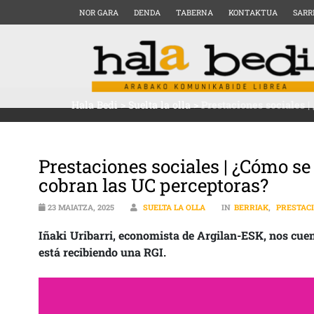
NOR GARA
DENDA
TABERNA
KONTAKTUA
SARR
Hala Bedi
>
Suelta la olla
>
Prestaciones sociales 
Prestaciones sociales | ¿Cómo s
cobran las UC perceptoras?
23 MAIATZA, 2025
SUELTA LA OLLA
IN
BERRIAK
,
PRESTAC
Iñaki Uribarri, economista de Argilan-ESK, nos cuen
está recibiendo una RGI.