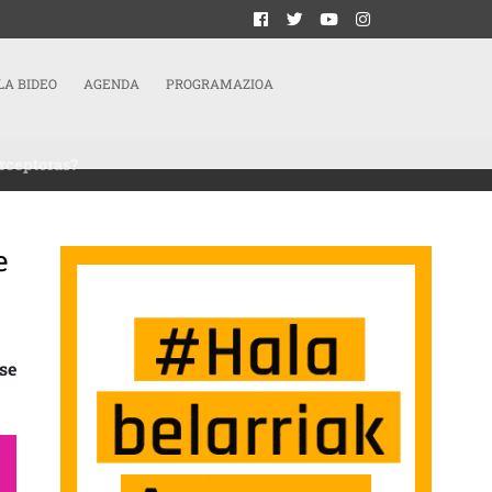
LA BIDEO
AGENDA
PROGRAMAZIOA
erceptoras?
e
ESTACIONES SOCIALES | ¿CÓMO SE COMPUTAN LAS HERENCIAS EN LA RGI QUE
se