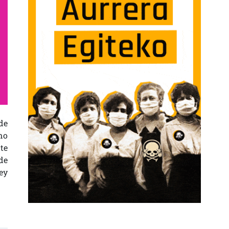
de
no
te
de
ey