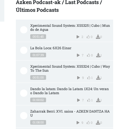
Azken Podcast-ak / Last Podcasts /
Últimos Podcasts
Xperimental Sound System: XSS325 | Cubo | Mun
do de Agua
00:51:45
2
0
0
La Bola Loca: 6X26 Einar
01:07:39
7
0
1
Xperimental Sound System: XSS324 | Cubo | Way 
To The Sun
00:51:00
9
1
1
Dando la latam: Dando la Latam 1X24: Un veran
o Dando la Latam
01:00:02
7
1
1
Zaharrak Berri: XVI. saioa - AZKEN DANTZA HA
U
01:08:00
9
0
0