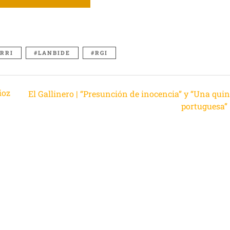
ARRI
LANBIDE
RGI
ioz
El Gallinero | “Presunción de inocencia” y “Una quin
portuguesa”