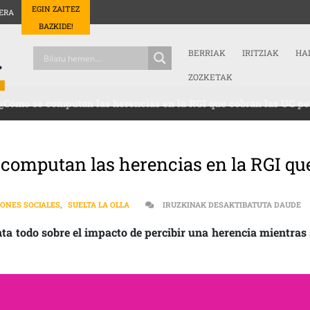
EGIN ZAITEZ
ERA
BAZKIDE!
BERRIAK
IRITZIAK
HA
ZOZKETAK
| ¿Cómo se computan las herencias en la RGI que cobran las UC p
e computan las herencias en la RGI qu
PR
IONES SOCIALES
,
SUELTA LA OLLA
IRUZKINAK DESAKTIBATUTA DAUDE
ta todo sobre el impacto de percibir una herencia mientras 