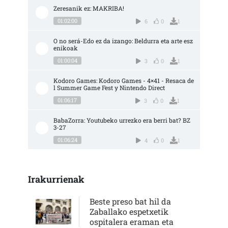
Zeresanik ez: MAKRIBA!
01:02:00
6
0
1
O no será-Edo ez da izango: Beldurra eta arte esz
enikoak
01:00:04
3
0
1
Kodoro Games: Kodoro Games - 4×41 - Resaca de
l Summer Game Fest y Nintendo Direct
01:06:17
3
0
1
BabaZorra: Youtubeko urrezko era berri bat? BZ 
3-27
01:06:24
4
0
1
Irakurrienak
Beste preso bat hil da
Zaballako espetxetik
ospitalera eraman eta