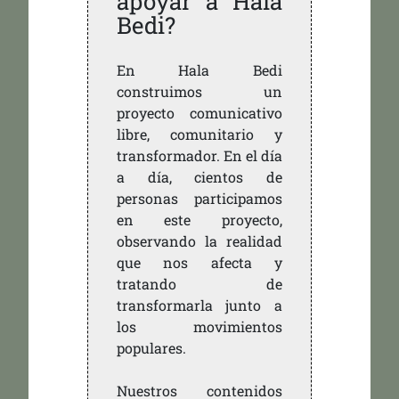
apoyar a Hala
Bedi?
En Hala Bedi
construimos un
proyecto comunicativo
libre, comunitario y
transformador. En el día
a día, cientos de
personas participamos
en este proyecto,
observando la realidad
que nos afecta y
tratando de
transformarla junto a
los movimientos
populares.
Nuestros contenidos