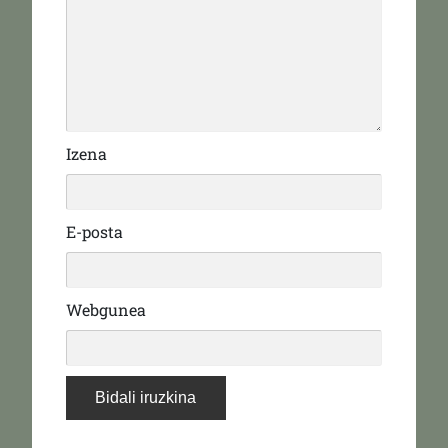
Izena
E-posta
Webgunea