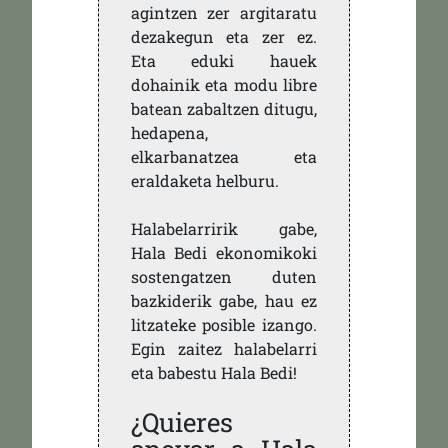
agintzen zer argitaratu
dezakegun eta zer ez.
Eta eduki hauek
dohainik eta modu libre
batean zabaltzen ditugu,
hedapena,
elkarbanatzea eta
eraldaketa helburu.
Halabelarririk gabe,
Hala Bedi ekonomikoki
sostengatzen duten
bazkiderik gabe, hau ez
litzateke posible izango.
Egin zaitez halabelarri
eta babestu Hala Bedi!
¿Quieres