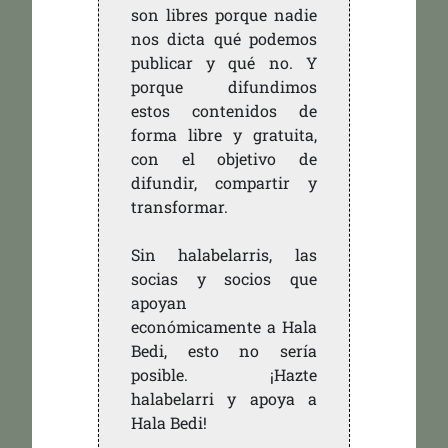
son libres porque nadie
nos dicta qué podemos
publicar y qué no. Y
porque difundimos
estos contenidos de
forma libre y gratuita,
con el objetivo de
difundir, compartir y
transformar.
Sin halabelarris, las
socias y socios que
apoyan
económicamente a Hala
Bedi, esto no sería
posible. ¡Hazte
halabelarri y apoya a
Hala Bedi!