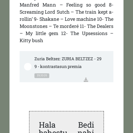
Manfred Mann – Feeling so good 8-
Screaming Lord Sutch – The train kept a-
rollin’ 9- Shakane – Love machine 10- The
Moonstones – Te morderé 11- The Dealers
– My little gem 12- The Upsessions –
Kitty bush
Zuria Beltzez: ZURIA BELTZEZ - 29
9 - kontrastasun premia
??:??:??
Hala Bedi
babestu nahi