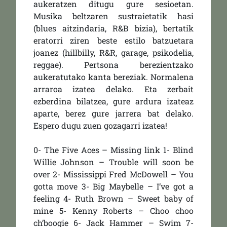
aukeratzen ditugu gure sesioetan.
Musika beltzaren sustraietatik hasi
(blues aitzindaria, R&B bizia), bertatik
eratorri ziren beste estilo batzuetara
joanez (hillbilly, R&R, garage, psikodelia,
reggae). Pertsona berezientzako
aukeratutako kanta bereziak. Normalena
arraroa izatea delako. Eta zerbait
ezberdina bilatzea, gure ardura izateaz
aparte, berez gure jarrera bat delako.
Espero dugu zuen gozagarri izatea!
0- The Five Aces – Missing link 1- Blind
Willie Johnson – Trouble will soon be
over 2- Mississippi Fred McDowell – You
gotta move 3- Big Maybelle – I’ve got a
feeling 4- Ruth Brown – Sweet baby of
mine 5- Kenny Roberts – Choo choo
ch’boogie 6- Jack Hammer – Swim 7-