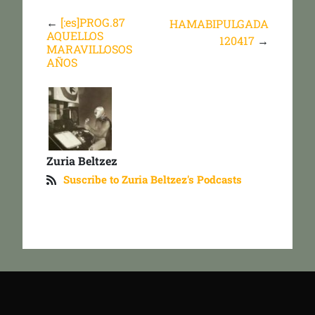
←
[:es]PROG.87
HAMABIPULGADA
AQUELLOS
120417
→
MARAVILLOSOS
AÑOS
Zuria Beltzez
Suscribe to Zuria Beltzez's Podcasts