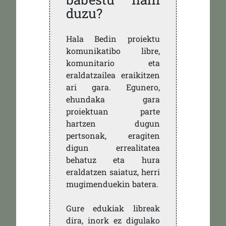
duzu?
Hala Bedin proiektu
komunikatibo libre,
komunitario eta
eraldatzailea eraikitzen
ari gara. Egunero,
ehundaka gara
proiektuan parte
hartzen dugun
pertsonak, eragiten
digun errealitatea
behatuz eta hura
eraldatzen saiatuz, herri
mugimenduekin batera.
Gure edukiak libreak
dira, inork ez digulako