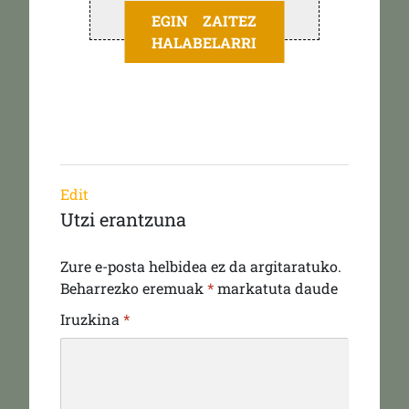
EGIN ZAITEZ
HALABELARRI
Edit
Utzi erantzuna
Zure e-posta helbidea ez da argitaratuko.
Beharrezko eremuak
*
markatuta daude
Iruzkina
*