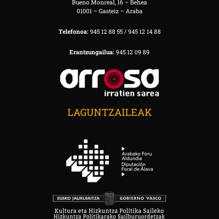
Bueno Monreal, 16 – Behea
01001 – Gasteiz – Araba
Telefonoa:
945 12 88 55 / 945 12 14 88
Erantzungailua:
945 12 09 89
LAGUNTZAILEAK