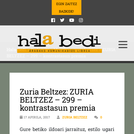
EGIN ZAITEZ
BAZKIDE!
Hala Bedi
>
Podcasts
>
Musika
>
zuriabeltzez
>
ZURIA
BELTZEZ – 299 – kontrastasun premia
Zuria Beltzez: ZURIA
BELTZEZ – 299 –
kontrastasun premia
17 APIRILA, 2017
ZURIA BELTZEZ
0
Gure betiko ildoari jarraituz, estilo ugari