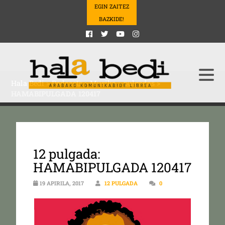
EGIN ZAITEZ
BAZKIDE!
Hala Bedi
>
Podcasts
>
Musika
>
pulgadas
>
HAMABIPULGADA 120417
12 pulgada:
HAMABIPULGADA 120417
19 APIRILA, 2017
12 PULGADA
0