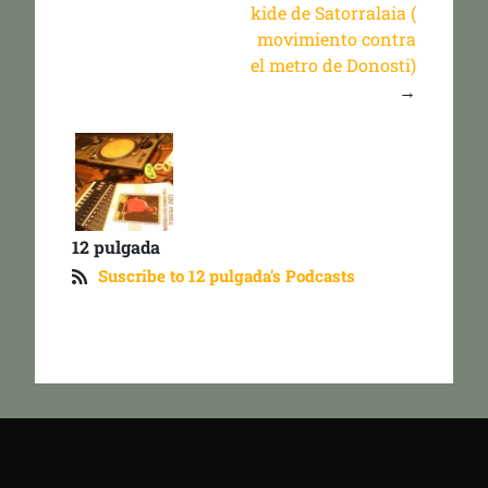
kide de Satorralaia (
movimiento contra
el metro de Donosti)
→
12 pulgada
Suscribe to 12 pulgada's Podcasts