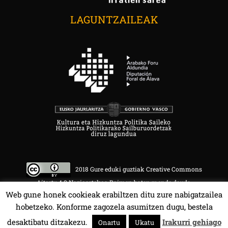
LAGUNTZAILEAK
2018 Gure eduki guztiak Creative Commons
Aitortu 4.0 Nazioartekoa Baimen baten mende daude.
Web gune honek cookieak erabiltzen ditu zure nabigatzailea
hobetzeko. Konforme zagozela asumitzen dugu, bestela
desaktibatu ditzakezu.
Irakurri gehiago
Onartu
Ukatu
HALA BEDI BAT 107.4 MHz.