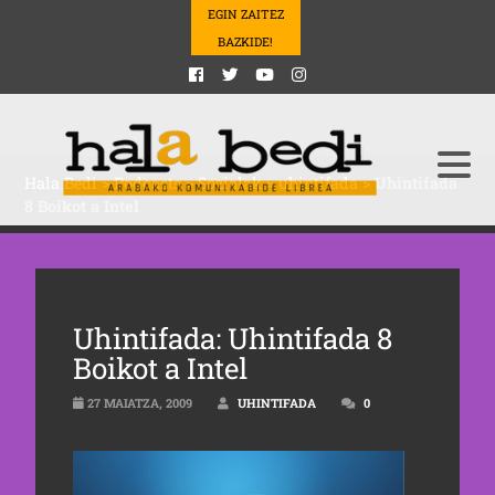
EGIN ZAITEZ
BAZKIDE!
Hala Bedi
>
Podcasts
>
Sozialak
>
uhintifada
>
Uhintifada
8 Boikot a Intel
Uhintifada: Uhintifada 8
Boikot a Intel
27 MAIATZA, 2009
UHINTIFADA
0