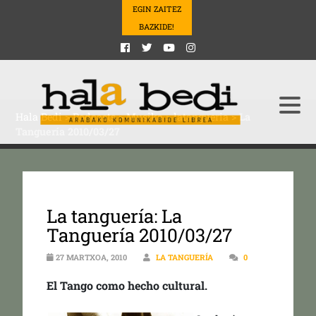
EGIN ZAITEZ
BAZKIDE!
Hala Bedi
>
Podcasts
>
Musika
>
latangueria
>
La
Tanguería 2010/03/27
La tanguería: La
Tanguería 2010/03/27
27 MARTXOA, 2010
LA TANGUERÍA
0
El Tango como hecho cultural.