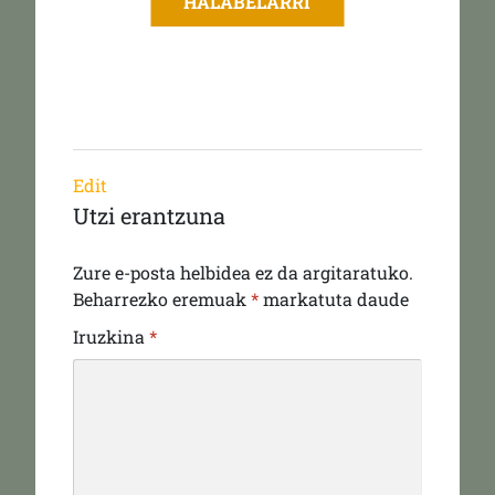
HALABELARRI
Edit
Utzi erantzuna
Zure e-posta helbidea ez da argitaratuko.
Beharrezko eremuak
*
markatuta daude
Iruzkina
*