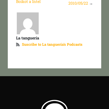
Boikot a Intel
2010/05/22
→
La tanguería
Suscribe to La tanguería's Podcasts