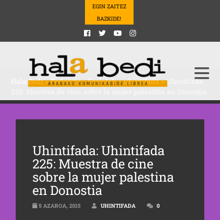
EGIN ZAITEZ
BAZKIDE!
Hala Bedi
>
Podcasts
>
Sozialak
>
uhintifada
>
Uhintifada
225: Muestra de cine sobre la mujer palestina en Donostia
Uhintifada: Uhintifada
225: Muestra de cine
sobre la mujer palestina
en Donostia
5 AZAROA, 2015
UHINTIFADA
0