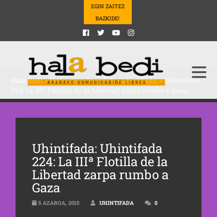
EGIN ZAITEZ
BAZKIDE!
Hala Bedi
>
Podcasts
>
Sozialak
>
uhintifada
>
Uhintifada
224: La IIIª Flotilla de la Libertad zarpa rumbo a Gaza
Uhintifada: Uhintifada
224: La IIIª Flotilla de la
Libertad zarpa rumbo a
Gaza
5 AZAROA, 2015
UHINTIFADA
0