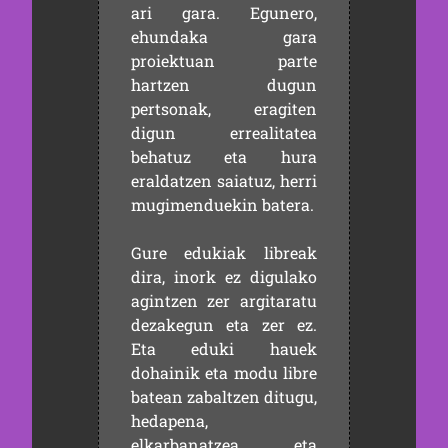
ari gara. Egunero,
ehundaka gara
proiektuan parte
hartzen dugun
pertsonak, eragiten
digun errealitatea
behatuz eta hura
eraldatzen saiatuz, herri
mugimenduekin batera.
Gure edukiak libreak
dira, inork ez digulako
agintzen zer argitaratu
dezakegun eta zer ez.
Eta eduki hauek
dohainik eta modu libre
batean zabaltzen ditugu,
hedapena,
elkarbanatzea eta