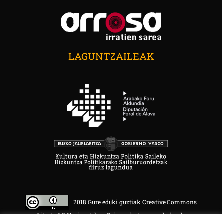
LAGUNTZAILEAK
2018 Gure eduki guztiak Creative Commons
Aitortu 4.0 Nazioartekoa Baimen baten mende daude.