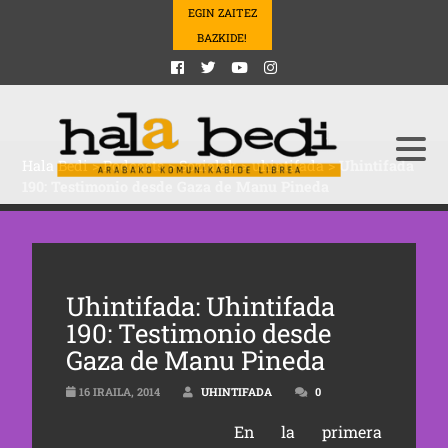
EGIN ZAITEZ
BAZKIDE!
Hala Bedi
>
Podcasts
>
Sozialak
>
uhintifada
>
Uhintifada
190: Testimonio desde Gaza de Manu Pineda
Uhintifada: Uhintifada
190: Testimonio desde
Gaza de Manu Pineda
16 IRAILA, 2014
UHINTIFADA
0
En la prim
era