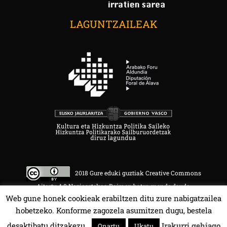
LAGUNTZAILEAK
2018 Gure eduki guztiak Creative Commons
Aitortu 4.0 Nazioartekoa Baimen baten mende daude.
Web gune honek cookieak erabiltzen ditu zure nabigatzailea
hobetzeko. Konforme zagozela asumitzen dugu, bestela
desaktibatu ditzakezu.
Irakurri gehiago
Onartu
Ukatu