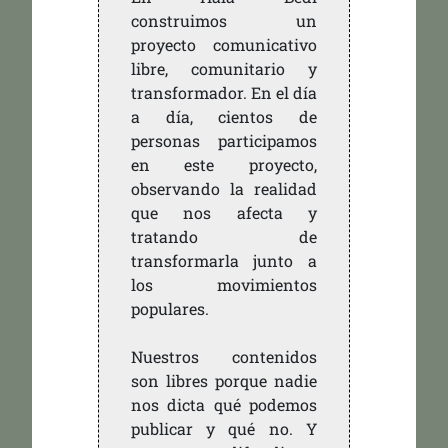
construimos un
proyecto comunicativo
libre, comunitario y
transformador. En el día
a día, cientos de
personas participamos
en este proyecto,
observando la realidad
que nos afecta y
tratando de
transformarla junto a
los movimientos
populares.
Nuestros contenidos
son libres porque nadie
nos dicta qué podemos
publicar y qué no. Y