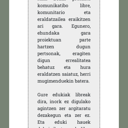
komunikatibo libre,
komunitario eta
eraldatzailea eraikitzen
ari gara. Egunero,
ehundaka gara
proiektuan parte
hartzen dugun
pertsonak, eragiten
digun errealitatea
behatuz eta hura
eraldatzen saiatuz, herri
mugimenduekin batera.
Gure edukiak libreak
dira, inork ez digulako
agintzen zer argitaratu
dezakegun eta zer ez.
Eta eduki hauek