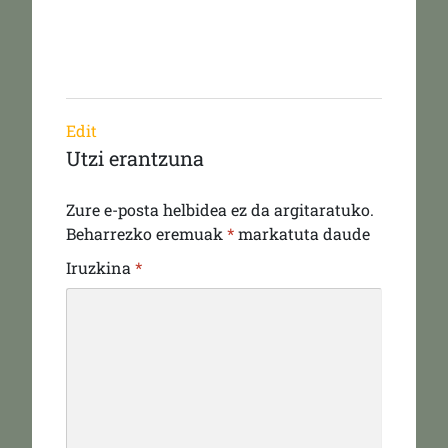
Edit
Utzi erantzuna
Zure e-posta helbidea ez da argitaratuko.
Beharrezko eremuak
*
markatuta daude
Iruzkina
*