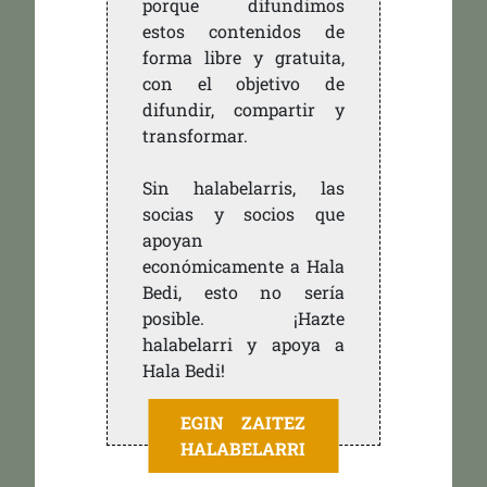
porque difundimos
estos contenidos de
forma libre y gratuita,
con el objetivo de
difundir, compartir y
transformar.
Sin halabelarris, las
socias y socios que
apoyan
económicamente a Hala
Bedi, esto no sería
posible. ¡Hazte
halabelarri y apoya a
Hala Bedi!
EGIN ZAITEZ
HALABELARRI