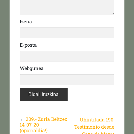
Izena
E-posta
Webgunea
←
209.- Zuria Beltzez
Uhintifada 190:
14-07-20
Testimonio desde
(oporraldia!)
Gaza de Manu