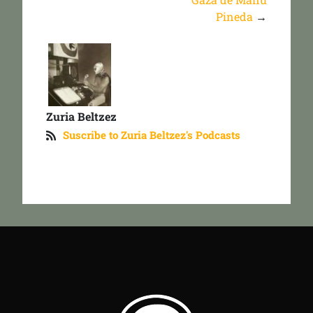
Pineda
→
Zuria Beltzez
Suscribe to Zuria Beltzez's Podcasts