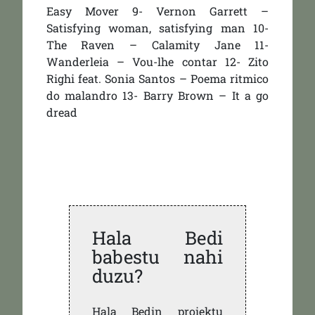
Easy Mover 9- Vernon Garrett –
Satisfying woman, satisfying man 10-
The Raven – Calamity Jane 11-
Wanderleia – Vou-lhe contar 12- Zito
Righi feat. Sonia Santos – Poema ritmico
do malandro 13- Barry Brown – It a go
dread
Hala Bedi
babestu nahi
duzu?
Hala Bedin proiektu