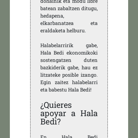
dohainik eta modu libre
batean zabaltzen ditugu,
hedapena,
elkarbanatzea eta
eraldaketa helburu.
Halabelarririk gabe,
Hala Bedi ekonomikoki
sostengatzen duten
bazkiderik gabe, hau ez
litzateke posible izango.
Egin zaitez halabelarri
eta babestu Hala Bedi!
¿Quieres
apoyar a Hala
Bedi?
En Hala Bedi