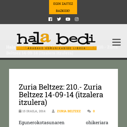
EGIN ZAITEZ
BAZKIDE!
Hala Bedi
>
Podcasts
>
Musika
>
zuriabeltzez
>
210.- Zuria
Beltzez 14-09-14 (itzalera itzulera)
Zuria Beltzez: 210.- Zuria
Beltzez 14-09-14 (itzalera
itzulera)
15 IRAILA, 2014
ZURIA BELTZEZ
0
Egunerokotasunaren ohikeriara