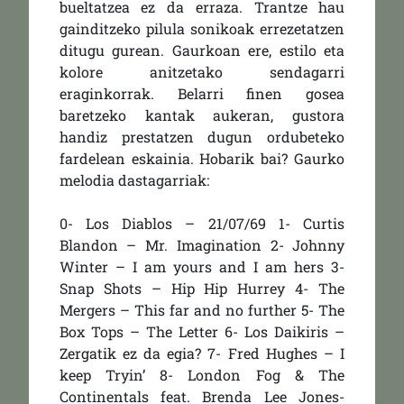
bueltatzea ez da erraza. Trantze hau
gainditzeko pilula sonikoak errezetatzen
ditugu gurean. Gaurkoan ere, estilo eta
kolore anitzetako sendagarri
eraginkorrak. Belarri finen gosea
baretzeko kantak aukeran, gustora
handiz prestatzen dugun ordubeteko
fardelean eskainia. Hobarik bai? Gaurko
melodia dastagarriak:
0- Los Diablos – 21/07/69 1- Curtis
Blandon – Mr. Imagination 2- Johnny
Winter – I am yours and I am hers 3-
Snap Shots – Hip Hip Hurrey 4- The
Mergers – This far and no further 5- The
Box Tops – The Letter 6- Los Daikiris –
Zergatik ez da egia? 7- Fred Hughes – I
keep Tryin’ 8- London Fog & The
Continentals feat. Brenda Lee Jones-