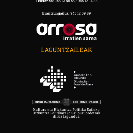
Telefonoa:
945 12 88 55 / 945 12 14 88
Erantzungailua:
945 12 09 89
LAGUNTZAILEAK