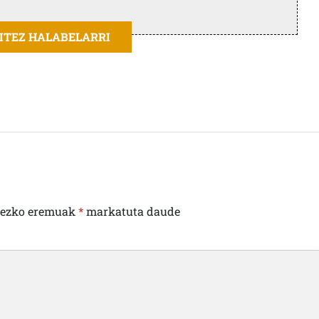
AITEZ HALABELARRI
rezko eremuak
*
markatuta daude