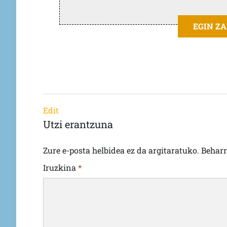
EGIN Z
Edit
Utzi erantzuna
Zure e-posta helbidea ez da argitaratuko.
Behar
Iruzkina
*