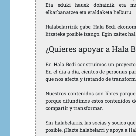
Eta eduki hauek dohainik eta mod
elkarbanatzea eta eraldaketa helburu.
Halabelarririk gabe, Hala Bedi ekonom
litzateke posible izango. Egin zaitez ha
¿Quieres apoyar a Hala B
En Hala Bedi construimos un proyecto 
En el día a día, cientos de personas pa
que nos afecta y tratando de transform
Nuestros contenidos son libres porque
porque difundimos estos contenidos de f
compartir y transformar.
Sin halabelarris, las socias y socios q
posible. ¡Hazte halabelarri y apoya a Ha