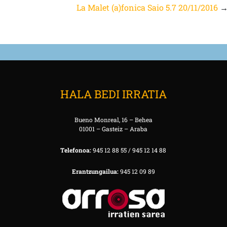
La Malet (a)fonica Saio 5.7 20/11/2016
HALA BEDI IRRATIA
Bueno Monreal, 16 – Behea
01001 – Gasteiz – Araba
Telefonoa:
945 12 88 55 / 945 12 14 88
Erantzungailua:
945 12 09 89