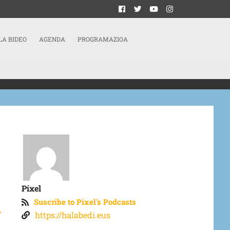
LA BIDEO
AGENDA
PROGRAMAZIOA
Píxel
Suscribe to Píxel's Podcasts
o
https://halabedi.eus