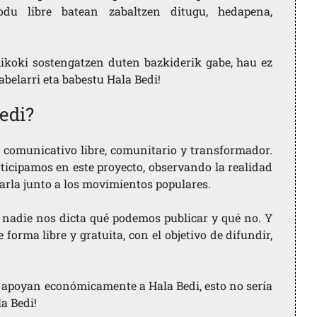
u libre batean zabaltzen ditugu, hedapena,
ikoki sostengatzen duten bazkiderik gabe, hau ez
labelarri eta babestu Hala Bedi!
edi?
comunicativo libre, comunitario y transformador.
rticipamos en este proyecto, observando la realidad
arla junto a los movimientos populares.
 nadie nos dicta qué podemos publicar y qué no. Y
orma libre y gratuita, con el objetivo de difundir,
ue apoyan económicamente a Hala Bedi, esto no sería
la Bedi!