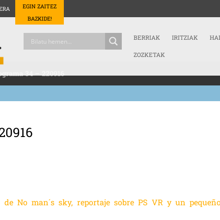
EGIN ZAITEZ
ERA
BAZKIDE!
BERRIAK
IRITZIAK
HA
ZOZKETAK
ograma 34 – 220916
220916
s de No man´s sky, reportaje sobre PS VR y un pequeñ