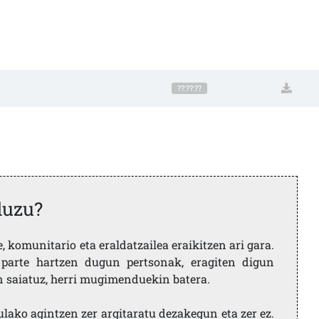
??:??:??
duzu?
 komunitario eta eraldatzailea eraikitzen ari gara.
parte hartzen dugun pertsonak, eragiten digun
en saiatuz, herri mugimenduekin batera.
ulako agintzen zer argitaratu dezakegun eta zer ez.