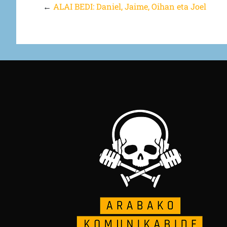
←
ALAI BEDI: Daniel, Jaime, Oihan eta Joel