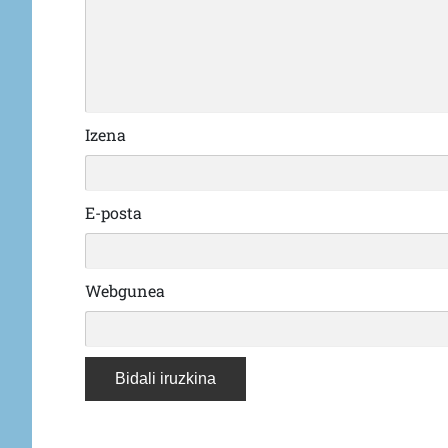
Izena
E-posta
Webgunea