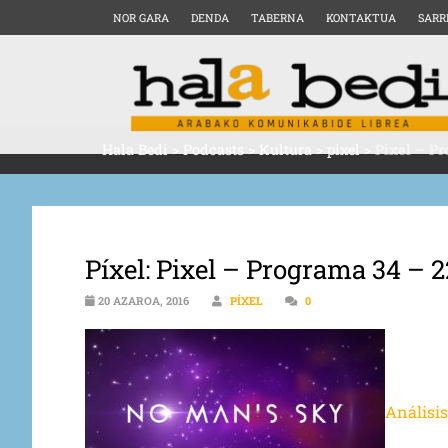
NOR GARA
DENDA
TABERNA
KONTAKTUA
SARR
Hala Bedi
>
Podcasts
>
Kultura
>
pixel
>
Pixel – Pr
Píxel: Pixel – Programa 34 – 
20 AZAROA, 2016
PÍXEL
0
Análisi