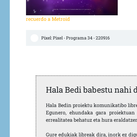
recuerdo a Metroid
Píxel: Pixel - Programa 34 - 220916
Hala Bedi babestu nahi 
Hala Bedin proiektu komunikatibo libre,
Egunero, ehundaka gara proiektuan 
errealitatea behatuz eta hura eraldatz
Gure edukiak libreak dira, inork ez dig