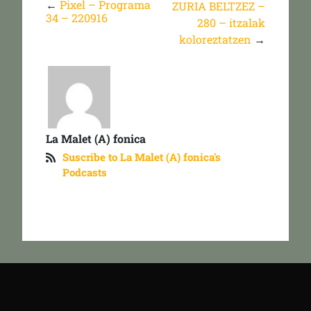
←
Pixel – Programa
ZURIA BELTZEZ –
34 – 220916
280 – itzalak
koloreztatzen
→
La Malet (A) fonica
Suscribe to La Malet (A) fonica's
Podcasts