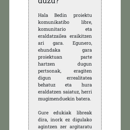
duzu?
Hala Bedin proiektu
komunikatibo libre,
komunitario eta
eraldatzailea eraikitzen
ari gara. Egunero,
ehundaka gara
proiektuan parte
hartzen dugun
pertsonak, eragiten
digun errealitatea
behatuz eta hura
eraldatzen saiatuz, herri
mugimenduekin batera.
Gure edukiak libreak
dira, inork ez digulako
agintzen zer argitaratu