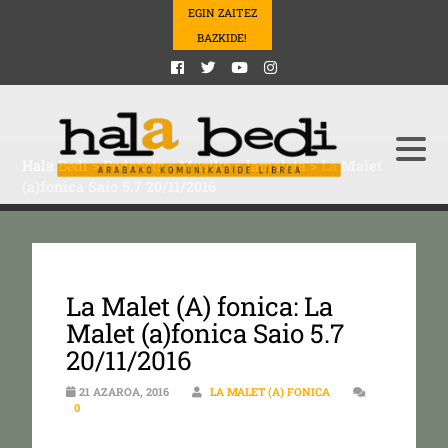
EGIN ZAITEZ
BAZKIDE!
Hala Bedi
>
Podcasts
>
Musika
>
lamaleta
>
La Malet
(a)fonica Saio 5.7 20/11/2016
La Malet (A) fonica: La
Malet (a)fonica Saio 5.7
20/11/2016
21 AZAROA, 2016
LA MALET (A) FONICA
0