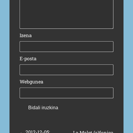
Izena
E-posta
Webgunea
←
2012-12-05:
La Malet (a)fonica