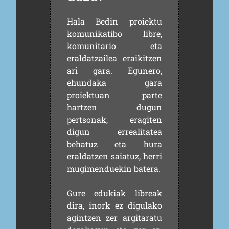
Hala Bedin proiektu
komunikatibo libre,
komunitario eta
eraldatzailea eraikitzen
ari gara. Egunero,
ehundaka gara
proiektuan parte
hartzen dugun
pertsonak, eragiten
digun errealitatea
behatuz eta hura
eraldatzen saiatuz, herri
mugimenduekin batera.
Gure edukiak libreak
dira, inork ez digulako
agintzen zer argitaratu