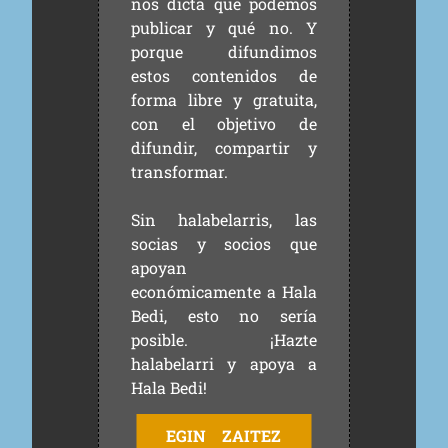
nos dicta qué podemos
publicar y qué no. Y
porque difundimos
estos contenidos de
forma libre y gratuita,
con el objetivo de
difundir, compartir y
transformar.
Sin halabelarris, las
socias y socios que
apoyan
económicamente a Hala
Bedi, esto no sería
posible. ¡Hazte
halabelarri y apoya a
Hala Bedi!
EGIN ZAITEZ