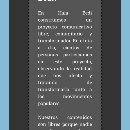
En Hala Bedi
construimos un
proyecto comunicativo
libre, comunitario y
transformador. En el día
a día, cientos de
personas participamos
en este proyecto,
observando la realidad
que nos afecta y
tratando de
transformarla junto a
los movimientos
populares.
Nuestros contenidos
son libres porque nadie