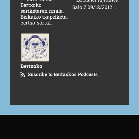
Bertxoko
Saio 7 09/12/2012
→
sariketaren finala,
Bizkaiko txapelketa,
bertso-sorta…
Bertxoko
Suscribe to Bertxoko's Podcasts