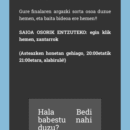
Gure finalaren argazki sorta osoa duzue
hemen
, eta baita bideoa ere
hemen
!!
SAIOA OSORIK ENTZUTEKO:
egin klik
hemen, zantarrok
(Asteazken honetan gehiago, 20:00etatik
21:00etara, alabirulé!)
Hala Bedi
babestu nahi
duzu?