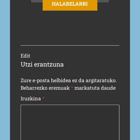
HALABELARRI
Edit
Utzi erantzuna
Zure e-posta helbidea ez da argitaratuko.
Beharrezko eremuak
*
markatuta daude
Iruzkina
*