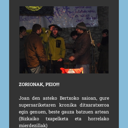
ZORIONAK, PEIO!!!
Joan den asteko Bertxoko saioan, gure
supersariketaren kronika ditxaratxeroa
egin genuen, beste gauza batzuen artean
(Bizkaiko txapelketa eta horrelako
mierdezillak)