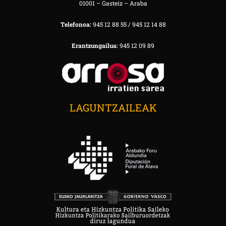
01001 – Gasteiz – Araba
Telefonoa:
945 12 88 55 / 945 12 14 88
Erantzungailua:
945 12 09 89
LAGUNTZAILEAK