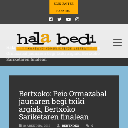
EGIN ZAITEZ
BAZKIDE!
Hala Bedi
>
Podcasts
>
Kultura
>
bertxoko
>
Peio
Ormazabal jaunaren begi txiki argiak, Bertxoko
Sariketaren finalean
Bertxoko: Peio Ormazabal
jaunaren begi txiki
argiak, Bertxoko
Sariketaren finalean
10 ABENDUA, 2012
BERTXOKO
0