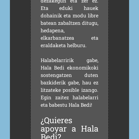
dezakegun eta zer ez.
Eta eduki hauek
dohainik eta modu libre
batean zabaltzen ditugu,
hedapena,
elkarbanatzea eta
eraldaketa helburu.
Halabelarririk gabe,
Hala Bedi ekonomikoki
sostengatzen duten
bazkiderik gabe, hau ez
litzateke posible izango.
Egin zaitez halabelarri
eta babestu Hala Bedi!
¿Quieres
apoyar a Hala
Bedi?