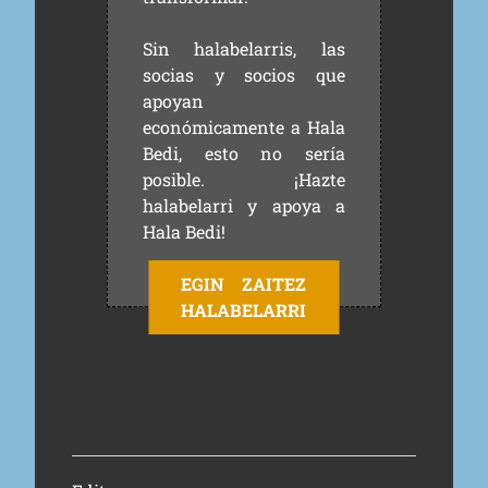
Sin halabelarris, las
socias y socios que
apoyan
económicamente a Hala
Bedi, esto no sería
posible. ¡Hazte
halabelarri y apoya a
Hala Bedi!
EGIN ZAITEZ
HALABELARRI