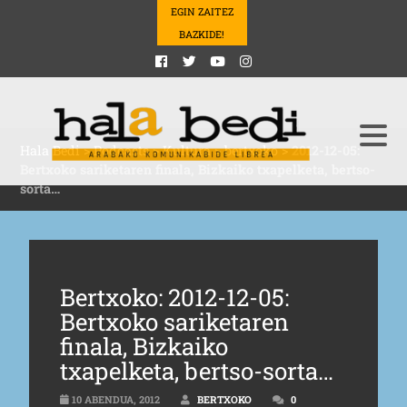
EGIN ZAITEZ
BAZKIDE!
Hala Bedi
>
Podcasts
>
Kultura
>
bertxoko
>
2012-12-05:
Bertxoko sariketaren finala, Bizkaiko txapelketa, bertso-
sorta…
Bertxoko: 2012-12-05:
Bertxoko sariketaren
finala, Bizkaiko
txapelketa, bertso-sorta…
10 ABENDUA, 2012
BERTXOKO
0