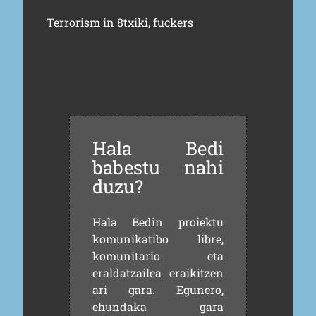
Terrorism in 8txiki, fuckers
Hala Bedi
babestu nahi
duzu?
Hala Bedin proiektu
komunikatibo libre,
komunitario eta
eraldatzailea eraikitzen
ari gara. Egunero,
ehundaka gara