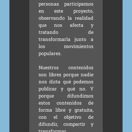
personas participamos
en este proyecto,
observando la realidad
que nos afecta y
tratando de
transformarla junto a
los movimientos
populares.
Nuestros contenidos
son libres porque nadie
nos dicta qué podemos
publicar y qué no. Y
porque difundimos
estos contenidos de
forma libre y gratuita,
con el objetivo de
difundir, compartir y
transformar.