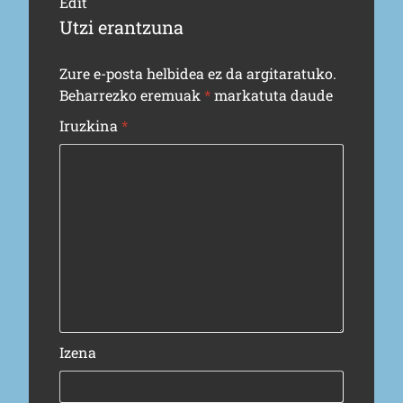
Edit
Utzi erantzuna
Zure e-posta helbidea ez da argitaratuko.
Beharrezko eremuak
*
markatuta daude
Iruzkina
*
Izena