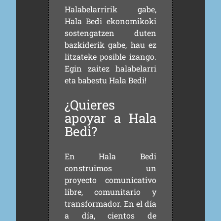
Halabelarririk gabe,
Hala Bedi ekonomikoki
sostengatzen duten
bazkiderik gabe, hau ez
litzateke posible izango.
Egin zaitez halabelarri
eta babestu Hala Bedi!
¿Quieres
apoyar a Hala
Bedi?
En Hala Bedi
construimos un
proyecto comunicativo
libre, comunitario y
transformador. En el día
a día, cientos de