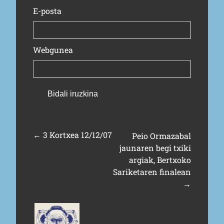
E-posta
Webgunea
←
3 Kortxea 12/12/07
Peio Ormazabal
jaunaren begi txiki
argiak, Bertxoko
Sariketaren finalean
→