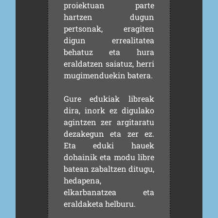
proiektuan parte
hartzen dugun
pertsonak, eragiten
digun errealitatea
behatuz eta hura
eraldatzen saiatuz, herri
mugimenduekin batera.
Gure edukiak libreak
dira, inork ez digulako
agintzen zer argitaratu
dezakegun eta zer ez.
Eta eduki hauek
dohainik eta modu libre
batean zabaltzen ditugu,
hedapena,
elkarbanatzea eta
eraldaketa helburu.