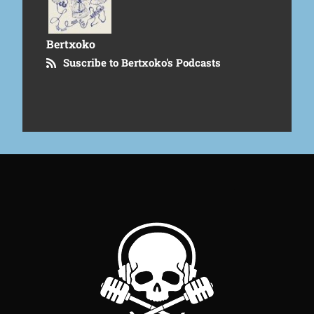
Bertxoko
Suscribe to Bertxoko's Podcasts