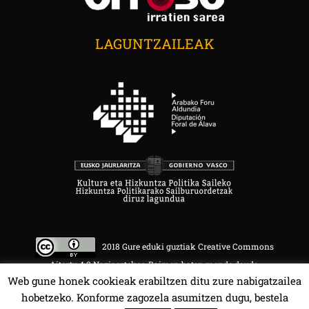
LAGUNTZAILEAK
2018 Gure eduki guztiak Creative Commons
Aitortu 4.0 Nazioartekoa Baimen baten mende daude.
Web gune honek cookieak erabiltzen ditu zure nabigatzailea
hobetzeko. Konforme zagozela asumitzen dugu, bestela