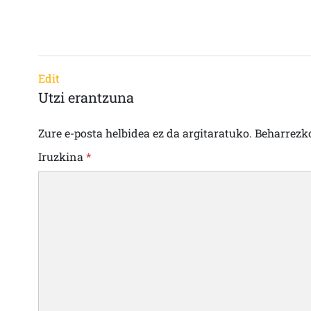
Edit
Utzi erantzuna
Zure e-posta helbidea ez da argitaratuko.
Beharrezk
Iruzkina
*