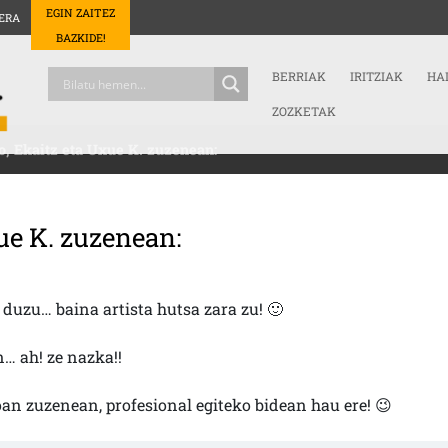
EGIN ZAITEZ
ERA
BAZKIDE!
BERRIAK
IRITZIAK
HA
ZOZKETAK
, Ekaitz eta Uxue K. zuzenean:
xue K. zuzenean:
 duzu… baina artista hutsa zara zu! 🙂
n… ah! ze nazka!!
oan zuzenean, profesional egiteko bidean hau ere! 😉