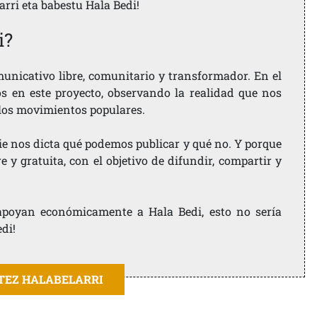
larri eta babestu Hala Bedi!
i?
nicativo libre, comunitario y transformador. En el
os en este proyecto, observando la realidad que nos
 los movimientos populares.
ie nos dicta qué podemos publicar y qué no. Y porque
 y gratuita, con el objetivo de difundir, compartir y
e apoyan económicamente a Hala Bedi, esto no sería
edi!
ITEZ HALABELARRI