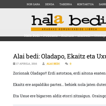
NOR GARA
DENDA
TABERNA
KONTAKTUA
SARR
Hala Bedi
>
Podcasts
>
Kultura
>
alaibedi
>
Oladapo
Alai bedi: Oladapo, Ekaitz eta U
17 APIRILA, 2016
ALAI BEDI
0
Zorionak Oladapo!! Erdi astotxoa, erdi aitona esaten
Ekaitz ere aspaldiko partez… behiek nola jaten dute
Eta Uxue ere bigarren aldiz etorri zitzaigun. Oraing