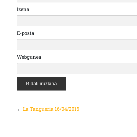
Izena
E-posta
Webgunea
←
La Tangueria 16/04/2016