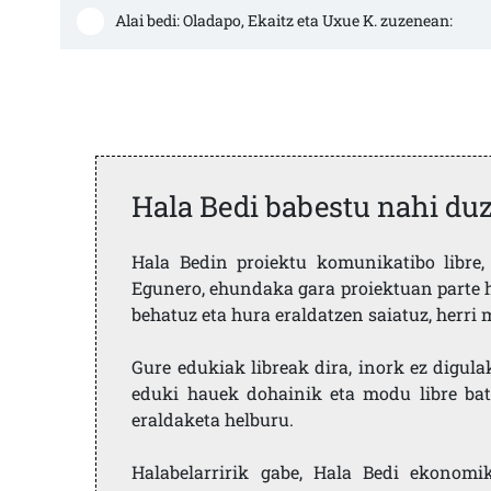
Alai bedi: Oladapo, Ekaitz eta Uxue K. zuzenean:
Hala Bedi babestu nahi du
Hala Bedin proiektu komunikatibo libre, 
Egunero, ehundaka gara proiektuan parte h
behatuz eta hura eraldatzen saiatuz, herr
Gure edukiak libreak dira, inork ez digula
eduki hauek dohainik eta modu libre bat
eraldaketa helburu.
Halabelarririk gabe, Hala Bedi ekonomi