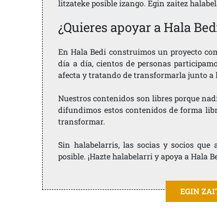
litzateke posible izango. Egin zaitez halabe
¿Quieres apoyar a Hala Bed
En Hala Bedi construimos un proyecto comu
día a día, cientos de personas participam
afecta y tratando de transformarla junto a
Nuestros contenidos son libres porque nad
difundimos estos contenidos de forma libre
transformar.
Sin halabelarris, las socias y socios qu
posible. ¡Hazte halabelarri y apoya a Hala B
EGIN ZA