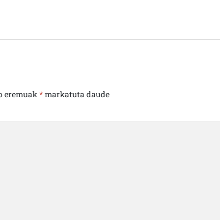
o eremuak
*
markatuta daude