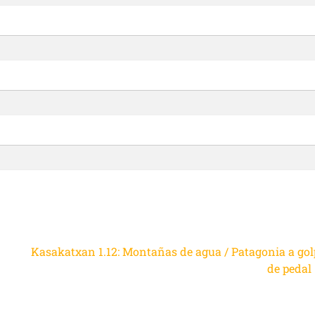
Kasakatxan 1.12: Montañas de agua / Patagonia a gol
de pedal