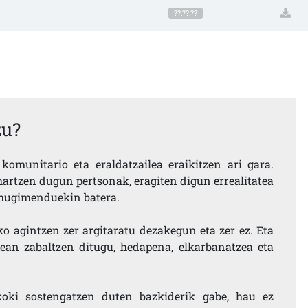
??:??:??
zu?
komunitario eta eraldatzailea eraikitzen ari gara.
artzen dugun pertsonak, eragiten digun errealitatea
i mugimenduekin batera.
ko agintzen zer argitaratu dezakegun eta zer ez. Eta
ean zabaltzen ditugu, hedapena, elkarbanatzea eta
koki sostengatzen duten bazkiderik gabe, hau ez