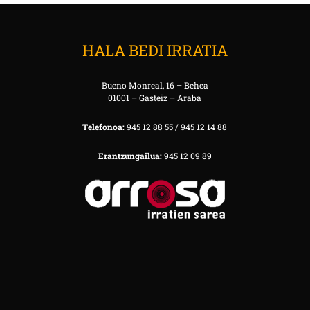
HALA BEDI IRRATIA
Bueno Monreal, 16 – Behea
01001 – Gasteiz – Araba
Telefonoa:
945 12 88 55 / 945 12 14 88
Erantzungailua:
945 12 09 89