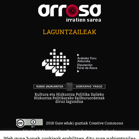
LAGUNTZAILEAK
2018 Gure eduki guztiak Creative Commons
Aitortu 4.0 Nazioartekoa Baimen baten mende daude.
Web gune honek cookieak erabiltzen ditu zure nabigatzailea