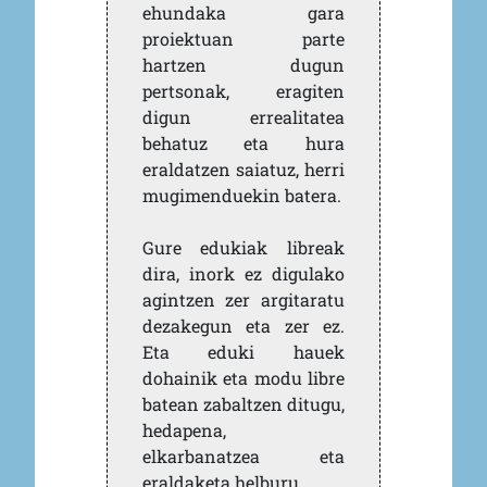
ehundaka gara
proiektuan parte
hartzen dugun
pertsonak, eragiten
digun errealitatea
behatuz eta hura
eraldatzen saiatuz, herri
mugimenduekin batera.
Gure edukiak libreak
dira, inork ez digulako
agintzen zer argitaratu
dezakegun eta zer ez.
Eta eduki hauek
dohainik eta modu libre
batean zabaltzen ditugu,
hedapena,
elkarbanatzea eta
eraldaketa helburu.