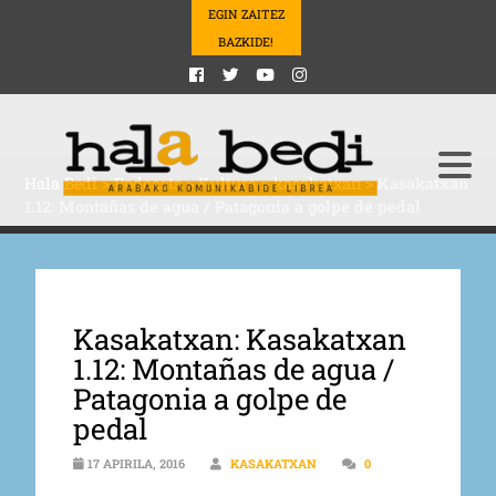
EGIN ZAITEZ
BAZKIDE!
Hala Bedi
>
Podcasts
>
Kultura
>
kasakatxan
>
Kasakatxan
1.12: Montañas de agua / Patagonia a golpe de pedal
Kasakatxan: Kasakatxan
1.12: Montañas de agua /
Patagonia a golpe de
pedal
17 APIRILA, 2016
KASAKATXAN
0