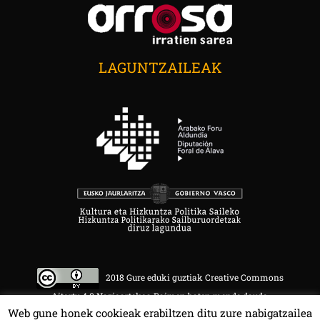
LAGUNTZAILEAK
2018 Gure eduki guztiak Creative Commons
Aitortu 4.0 Nazioartekoa Baimen baten mende daude.
Web gune honek cookieak erabiltzen ditu zure nabigatzailea