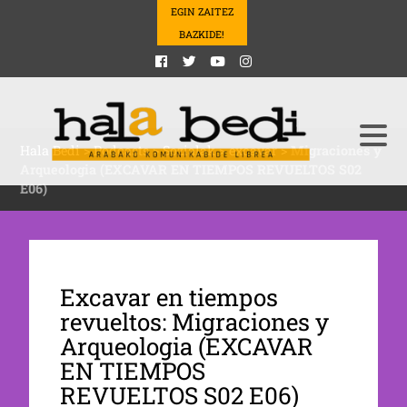
EGIN ZAITEZ
BAZKIDE!
Hala Bedi
>
Podcasts
>
Sozialak
>
excavar
>
Migraciones y
Arqueologia (EXCAVAR EN TIEMPOS REVUELTOS S02
E06)
Excavar en tiempos
revueltos: Migraciones y
Arqueologia (EXCAVAR
EN TIEMPOS
REVUELTOS S02 E06)