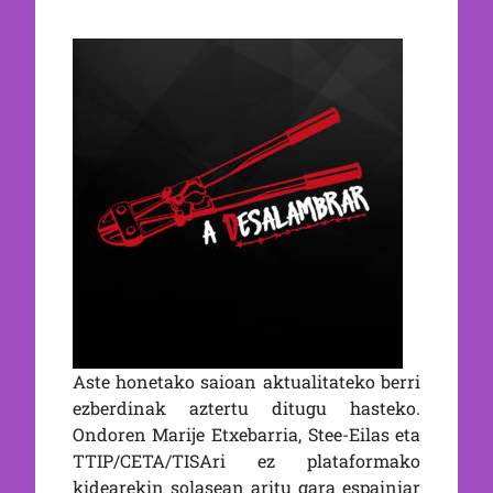
Aste honetako saioan aktualitateko berri
ezberdinak aztertu ditugu hasteko.
Ondoren Marije Etxebarria, Stee-Eilas eta
TTIP/CETA/TISAri ez plataformako
kidearekin solasean aritu gara espainiar