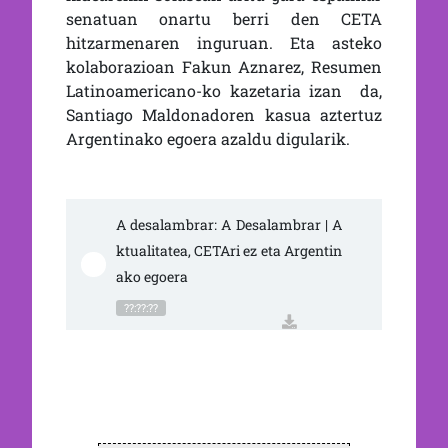
senatuan onartu berri den CETA
hitzarmenaren inguruan. Eta asteko
kolaborazioan Fakun Aznarez, Resumen
Latinoamericano-ko kazetaria izan da,
Santiago Maldonadoren kasua aztertuz
Argentinako egoera azaldu digularik.
A desalambrar: A Desalambrar | A
ktualitatea, CETAri ez eta Argentin
ako egoera
??:??:??