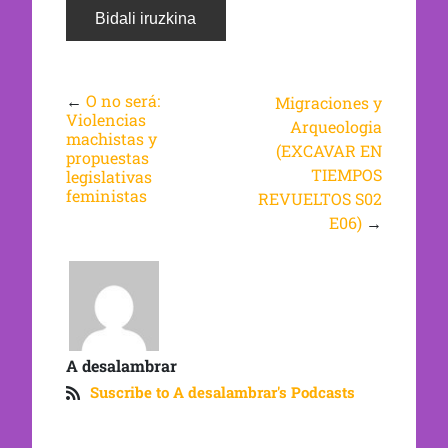
←
O no será:
Migraciones y
Violencias
Arqueologia
machistas y
(EXCAVAR EN
propuestas
TIEMPOS
legislativas
feministas
REVUELTOS S02
E06)
→
A desalambrar
Suscribe to A desalambrar's Podcasts