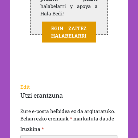
halabelarri y apoya a
Hala Bedi!
EGIN ZAITEZ
HALABELARRI
Edit
Utzi erantzuna
Zure e-posta helbidea ez da argitaratuko.
Beharrezko eremuak
*
markatuta daude
Iruzkina
*