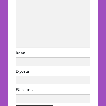
Izena
E-posta
Webgunea