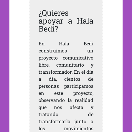
¿Quieres
apoyar a Hala
Bedi?
En Hala Bedi
construimos un
proyecto comunicativo
libre, comunitario y
transformador. En el día
a día, cientos de
personas participamos
en este proyecto,
observando la realidad
que nos afecta y
tratando de
transformarla junto a
los movimientos