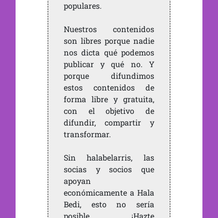
populares.
Nuestros contenidos
son libres porque nadie
nos dicta qué podemos
publicar y qué no. Y
porque difundimos
estos contenidos de
forma libre y gratuita,
con el objetivo de
difundir, compartir y
transformar.
Sin halabelarris, las
socias y socios que
apoyan
económicamente a Hala
Bedi, esto no sería
posible. ¡Hazte