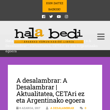
EGIN ZAITEZ
BAZKIDE!
Hala Bedi
>
Podcasts
>
Sozialak
>
adesalambrar
>
A
Desalambrar | Aktualitatea, CETAri ez eta Argentinako
egoera
A desalambrar: A
Desalambrar |
Aktualitatea, CETAri ez
eta Argentinako egoera
8 AZAROA, 2017
A DESALAMBRAR
0