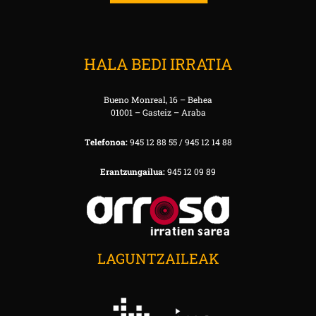
HALA BEDI IRRATIA
Bueno Monreal, 16 – Behea
01001 – Gasteiz – Araba
Telefonoa:
945 12 88 55 / 945 12 14 88
Erantzungailua:
945 12 09 89
LAGUNTZAILEAK