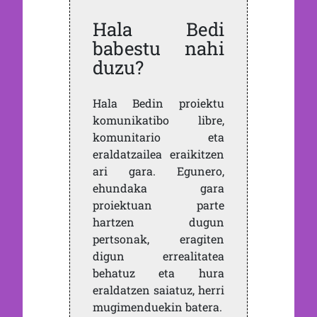
Hala Bedi
babestu nahi
duzu?
Hala Bedin proiektu
komunikatibo libre,
komunitario eta
eraldatzailea eraikitzen
ari gara. Egunero,
ehundaka gara
proiektuan parte
hartzen dugun
pertsonak, eragiten
digun errealitatea
behatuz eta hura
eraldatzen saiatuz, herri
mugimenduekin batera.