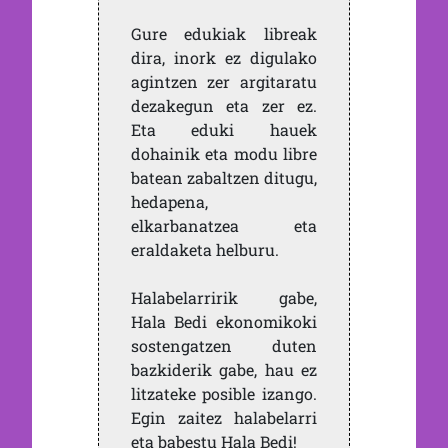
Gure edukiak libreak
dira, inork ez digulako
agintzen zer argitaratu
dezakegun eta zer ez.
Eta eduki hauek
dohainik eta modu libre
batean zabaltzen ditugu,
hedapena,
elkarbanatzea eta
eraldaketa helburu.
Halabelarririk gabe,
Hala Bedi ekonomikoki
sostengatzen duten
bazkiderik gabe, hau ez
litzateke posible izango.
Egin zaitez halabelarri
eta babestu Hala Bedi!