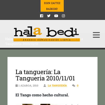
EGIN ZAITEZ
BAZKIDE!
Hala Bedi
>
Podcasts
>
Musika
>
latangueria
>
La
Tangueria 2010/11/01
La tanguería: La
Tangueria 2010/11/01
1 AZAROA, 2010
LA TANGUERÍA
0
El Tango como hecho cultural.