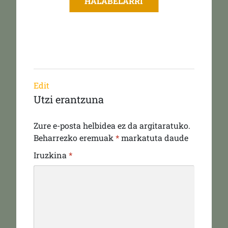
HALABELARRI
Edit
Utzi erantzuna
Zure e-posta helbidea ez da argitaratuko.
Beharrezko eremuak
*
markatuta daude
Iruzkina
*