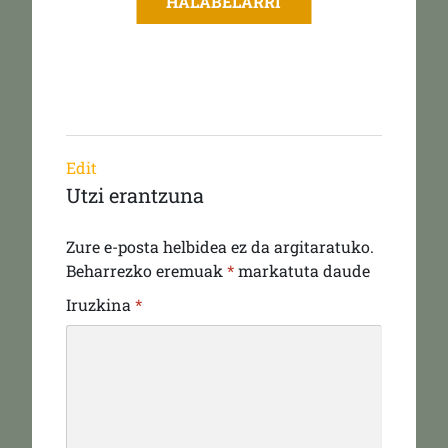
HALABELARRI
Edit
Utzi erantzuna
Zure e-posta helbidea ez da argitaratuko.
Beharrezko eremuak
*
markatuta daude
Iruzkina
*