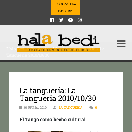
EGIN ZAITEZ
BAZKIDE!
Hala Bedi
>
Podcasts
>
Musika
>
latangueria
>
La
Tangueria 2010/10/30
La tanguería: La
Tangueria 2010/10/30
30 URRIA, 2010
LA TANGUERÍA
0
El Tango como hecho cultural.