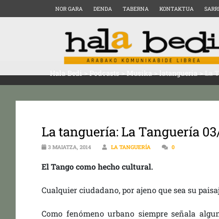
NOR GARA
DENDA
TABERNA
KONTAKTUA
SARR
Hala Bedi
>
Podcasts
>
Musika
>
latangueria
>
La T
La tanguería: La Tanguería 03
3 MAIATZA, 2014
LA TANGUERÍA
0
El Tango como hecho cultural.
Cualquier ciudadano, por ajeno que sea su paisa
Como fenómeno urbano siempre señala algun