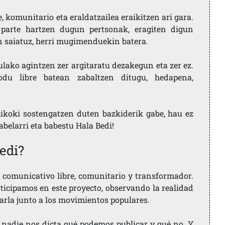
 komunitario eta eraldatzailea eraikitzen ari gara.
parte hartzen dugun pertsonak, eragiten digun
en saiatuz, herri mugimenduekin batera.
ulako agintzen zer argitaratu dezakegun eta zer ez.
u libre batean zabaltzen ditugu, hedapena,
ikoki sostengatzen duten bazkiderik gabe, hau ez
labelarri eta babestu Hala Bedi!
edi?
comunicativo libre, comunitario y transformador.
rticipamos en este proyecto, observando la realidad
arla junto a los movimientos populares.
 nadie nos dicta qué podemos publicar y qué no. Y