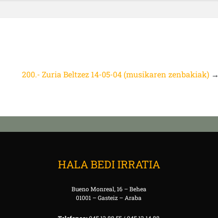
200.- Zuria Beltzez 14-05-04 (musikaren zenbakiak)
HALA BEDI IRRATIA
Bueno Monreal, 16 – Behea
01001 – Gasteiz – Araba