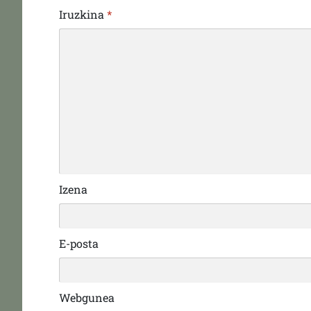
Iruzkina
*
Izena
E-posta
Webgunea