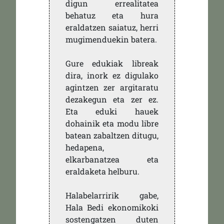
digun errealitatea
behatuz eta hura
eraldatzen saiatuz, herri
mugimenduekin batera.
Gure edukiak libreak
dira, inork ez digulako
agintzen zer argitaratu
dezakegun eta zer ez.
Eta eduki hauek
dohainik eta modu libre
batean zabaltzen ditugu,
hedapena,
elkarbanatzea eta
eraldaketa helburu.
Halabelarririk gabe,
Hala Bedi ekonomikoki
sostengatzen duten