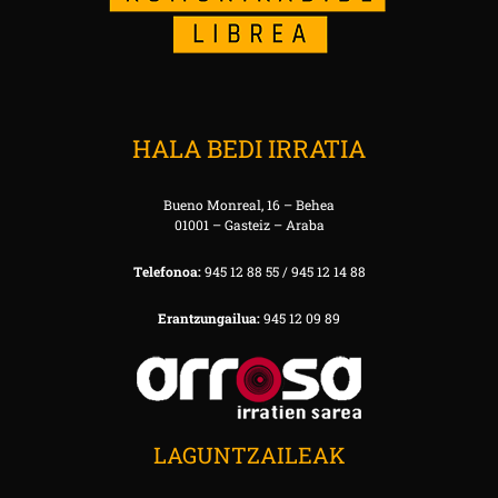
HALA BEDI IRRATIA
Bueno Monreal, 16 – Behea
01001 – Gasteiz – Araba
Telefonoa:
945 12 88 55 / 945 12 14 88
Erantzungailua:
945 12 09 89
LAGUNTZAILEAK