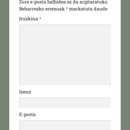
Zure e-posta helbidea ez da argitaratuko.
Beharrezko eremuak
*
markatuta daude
Iruzkina
*
Izena
E-posta