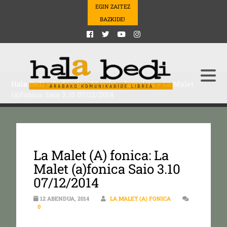
EGIN ZAITEZ
BAZKIDE!
Hala Bedi
>
Podcasts
>
Musika
>
lamaleta
>
La Malet
(a)fonica Saio 3.10 07/12/2014
La Malet (A) fonica: La
Malet (a)fonica Saio 3.10
07/12/2014
12 ABENDUA, 2014
LA MALET (A) FONICA
0