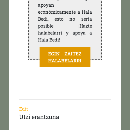
apoyan
económicamente a Hala
Bedi, esto no sería
posible. ¡Hazte
halabelarri y apoya a
Hala Bedi!
EGIN ZAITEZ
HALABELARRI
Edit
Utzi erantzuna