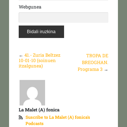
Webgunea
←
41.- Zuria Beltzez
TROPA DE
10-01-10 (soinuen
BREOGHAN.
itzalgunea)
Programa 3
→
La Malet (A) fonica
Suscribe to La Malet (A) fonica's
Podcasts