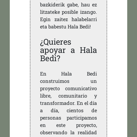
bazkiderik gabe, hau ez
litzateke posible izango.
Egin zaitez halabelarri
eta babestu Hala Bedi!
¿Quieres
apoyar a Hala
Bedi?
En Hala Bedi
construimos un
proyecto comunicativo
libre, comunitario y
transformador. En el día
a día, cientos de
personas participamos
en este proyecto,
observando la realidad