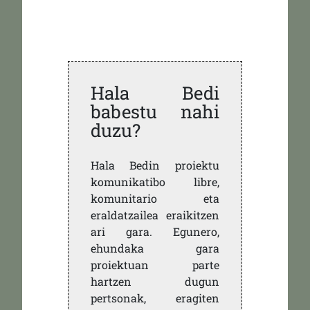
Hala Bedi
babestu nahi
duzu?
Hala Bedin proiektu
komunikatibo libre,
komunitario eta
eraldatzailea eraikitzen
ari gara. Egunero,
ehundaka gara
proiektuan parte
hartzen dugun
pertsonak, eragiten