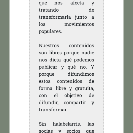
que nos afecta y
tratando de
transformarla junto a
los movimientos
populares.
Nuestros contenidos
son libres porque nadie
nos dicta qué podemos
publicar y qué no. Y
porque difundimos
estos contenidos de
forma libre y gratuita,
con el objetivo de
difundir, compartir y
transformar.
Sin halabelarris, las
socias y socios que