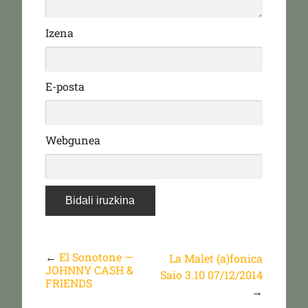
Izena
E-posta
Webgunea
←
El Sonotone —
La Malet (a)fonica
JOHNNY CASH &
Saio 3.10 07/12/2014
FRIENDS
→