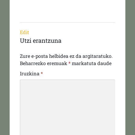
Edit
Utzi erantzuna
Zure e-posta helbidea ez da argitaratuko.
Beharrezko eremuak
*
markatuta daude
Iruzkina
*