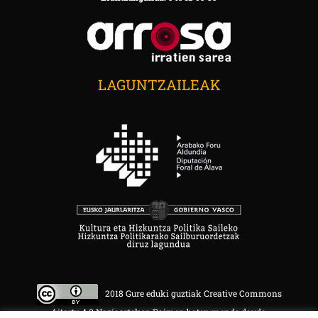
LAGUNTZAILEAK
2018 Gure eduki guztiak Creative Commons
Aitortu 4.0 Nazioartekoa Baimen baten mende daude.