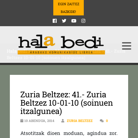
EGIN ZAITEZ
BAZKIDE!
Hala Bedi
>
Podcasts
>
Musika
>
zuriabeltzez
>
41.- Zuria
Beltzez 10-01-10 (soinuen itzalgunea)
Zuria Beltzez: 41.- Zuria
Beltzez 10-01-10 (soinuen
itzalgunea)
10 ABENDUA, 2014
ZURIA BELTZEZ
0
Atsotitzak dioen moduan, agindua zor.