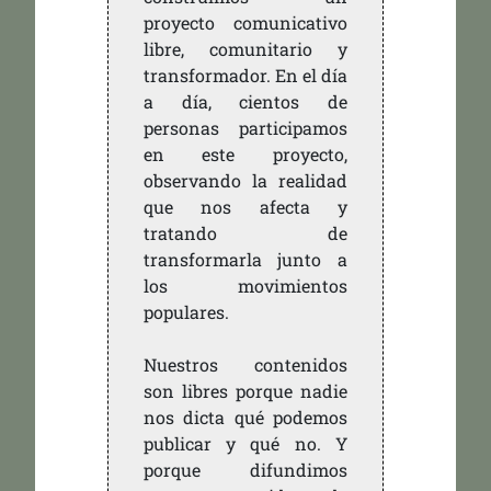
proyecto comunicativo
libre, comunitario y
transformador. En el día
a día, cientos de
personas participamos
en este proyecto,
observando la realidad
que nos afecta y
tratando de
transformarla junto a
los movimientos
populares.
Nuestros contenidos
son libres porque nadie
nos dicta qué podemos
publicar y qué no. Y
porque difundimos