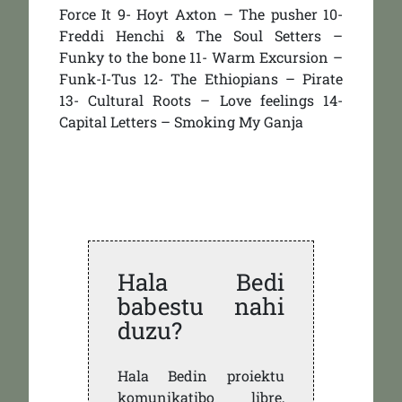
Force It 9- Hoyt Axton – The pusher 10-
Freddi Henchi & The Soul Setters –
Funky to the bone 11- Warm Excursion –
Funk-I-Tus 12- The Ethiopians – Pirate
13- Cultural Roots – Love feelings 14-
Capital Letters – Smoking My Ganja
Hala Bedi
babestu nahi
duzu?
Hala Bedin proiektu
komunikatibo libre,