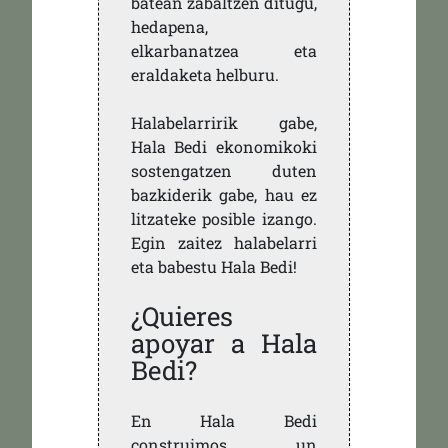
batean zabaltzen ditugu,
hedapena,
elkarbanatzea eta
eraldaketa helburu.
Halabelarririk gabe,
Hala Bedi ekonomikoki
sostengatzen duten
bazkiderik gabe, hau ez
litzateke posible izango.
Egin zaitez halabelarri
eta babestu Hala Bedi!
¿Quieres
apoyar a Hala
Bedi?
En Hala Bedi
construimos un