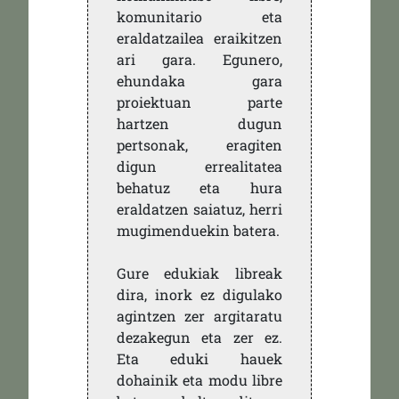
komunitario eta
eraldatzailea eraikitzen
ari gara. Egunero,
ehundaka gara
proiektuan parte
hartzen dugun
pertsonak, eragiten
digun errealitatea
behatuz eta hura
eraldatzen saiatuz, herri
mugimenduekin batera.
Gure edukiak libreak
dira, inork ez digulako
agintzen zer argitaratu
dezakegun eta zer ez.
Eta eduki hauek
dohainik eta modu libre