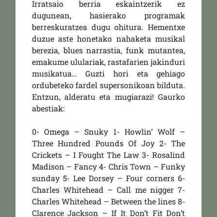
Irratsaio berria eskaintzerik ez
dugunean, hasierako programak
berreskuratzea dugu ohitura. Hementxe
duzue aste honetako nahaketa musikal
berezia, blues narrastia, funk mutantea,
emakume ululariak, rastafarien jakinduri
musikatua… Guzti hori eta gehiago
ordubeteko fardel supersonikoan bilduta.
Entzun, alderatu eta mugiarazi! Gaurko
abestiak:
0- Omega – Snuky 1- Howlin’ Wolf –
Three Hundred Pounds Of Joy 2- The
Crickets – I Fought The Law 3- Rosalind
Madison – Fancy 4- Chris Town – Funky
sunday 5- Lee Dorsey – Four corners 6-
Charles Whitehead – Call me nigger 7-
Charles Whitehead – Between the lines 8-
Clarence Jackson – If It Don’t Fit Don’t