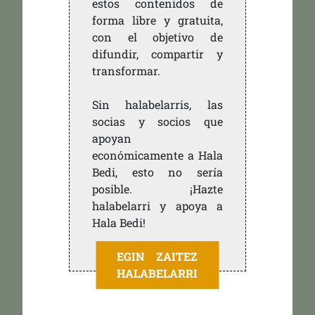
estos contenidos de
forma libre y gratuita,
con el objetivo de
difundir, compartir y
transformar.
Sin halabelarris, las
socias y socios que
apoyan
económicamente a Hala
Bedi, esto no sería
posible. ¡Hazte
halabelarri y apoya a
Hala Bedi!
EGIN ZAITEZ
HALABELARRI